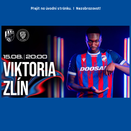
Přejít na úvodní stránku.
|
Nezobrazovat!