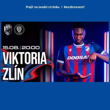
Přejít na úvodní stránku.
|
Nezobrazovat!