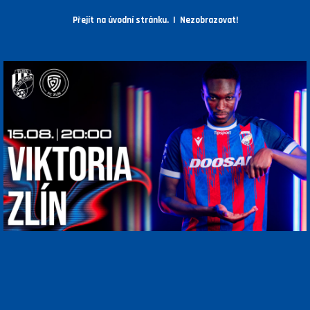
Přejít na úvodní stránku.
|
Nezobrazovat!