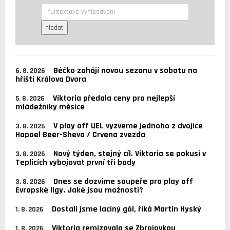
Béčko zahájí novou sezonu v sobotu na
6. 8. 2026
hřišti Králova Dvora
Viktoria předala ceny pro nejlepší
5. 8. 2026
mládežníky měsíce
V play off UEL vyzveme jednoho z dvojice
3. 8. 2026
Hapoel Beer-Sheva / Crvena zvezda
Nový týden, stejný cíl. Viktoria se pokusí v
3. 8. 2026
Teplicích vybojovat první tři body
Dnes se dozvíme soupeře pro play off
3. 8. 2026
Evropské ligy. Jaké jsou možnosti?
Dostali jsme laciný gól, říká Martin Hyský
1. 8. 2026
Viktoria remizovala se Zbrojovkou
1. 8. 2026