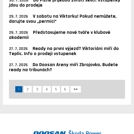
Do Plzně přijedou zlínští ševci. Vstupenky
30. 7. 2026
jdou do prodeje
V sobotu na Viktorku! Pokud nemůžete,
29. 7. 2026
darujte svou „permici“
Představujeme nové tváře v klubové
29. 7. 2026
akademii
Ready na první výjezd? Viktoriáni míří do
27. 7. 2026
Teplic. Info o prodeji vstupenek
Do Doosan Areny míří Zbrojovka. Budete
27. 7. 2026
ready na tribunách?
1
2
3
4
5
6
>>