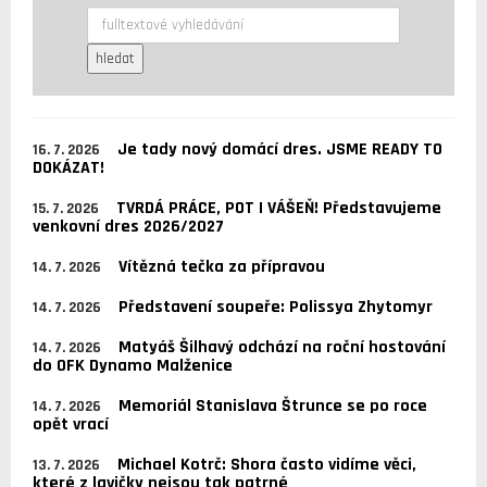
Je tady nový domácí dres. JSME READY TO
16. 7. 2026
DOKÁZAT!
TVRDÁ PRÁCE, POT I VÁŠEŇ! Představujeme
15. 7. 2026
venkovní dres 2026/2027
Vítězná tečka za přípravou
14. 7. 2026
Představení soupeře: Polissya Zhytomyr
14. 7. 2026
Matyáš Šilhavý odchází na roční hostování
14. 7. 2026
do OFK Dynamo Malženice
Memoriál Stanislava Štrunce se po roce
14. 7. 2026
opět vrací
Michael Kotrč: Shora často vidíme věci,
13. 7. 2026
které z lavičky nejsou tak patrné