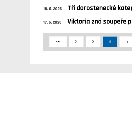
Tři dorostenecké kateg
18. 6. 2026
Viktoria zná soupeře p
17. 6. 2026
<<
2
3
4
5