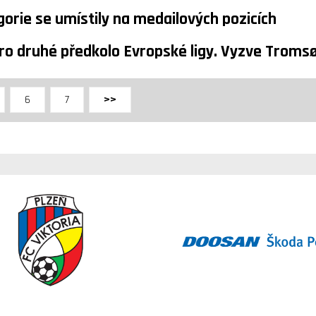
orie se umístily na medailových pozicích
ro druhé předkolo Evropské ligy. Vyzve Tromsø
6
7
>>