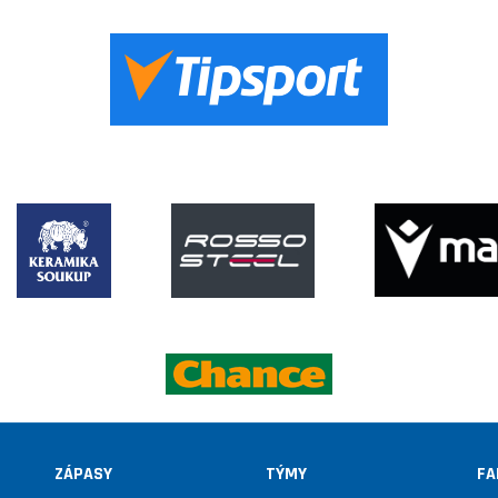
ZÁPASY
TÝMY
FA