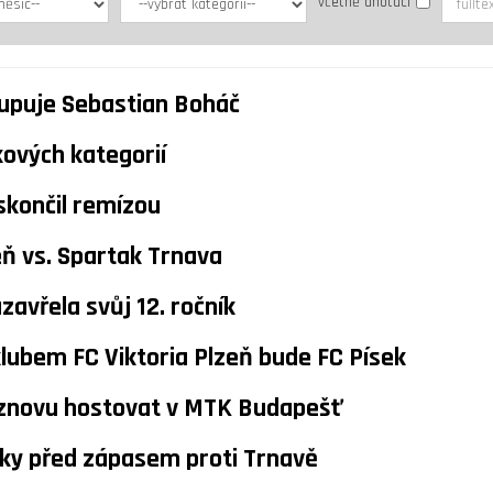
včetně anotací
tupuje Sebastian Boháč
kových kategorií
skončil remízou
eň vs. Spartak Trnava
avřela svůj 12. ročník
ubem FC Viktoria Plzeň bude FC Písek
e znovu hostovat v MTK Budapešť
ky před zápasem proti Trnavě