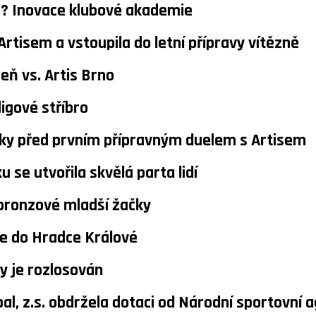
l? Inovace klubové akademie
 Artisem a vstoupila do letní přípravy vítězně
eň vs. Artis Brno
ligové stříbro
ky před prvním přípravným duelem s Artisem
 se utvořila skvělá parta lidí
bronzové mladší žačky
je do Hradce Králové
y je rozlosován
al, z.s. obdržela dotaci od Národní sportovní 