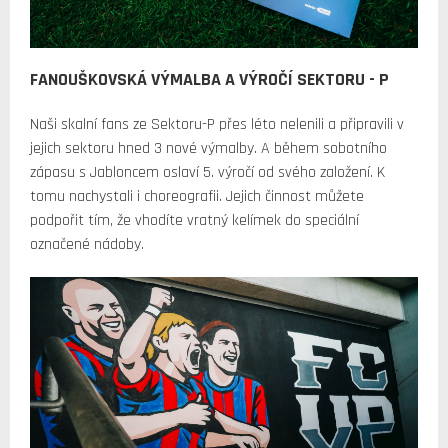
FANOUŠKOVSKÁ VÝMALBA A VÝROČÍ SEKTORU - P
Naši skalní fans ze Sektoru-P přes léto nelenili a připravili v
jejich sektoru hned 3 nové výmalby. A během sobotního
zápasu s Jabloncem oslaví 5. výročí od svého založení. K
tomu nachystali i choreografii. Jejich činnost můžete
podpořit tím, že vhodíte vratný kelímek do speciální
označené nádoby.