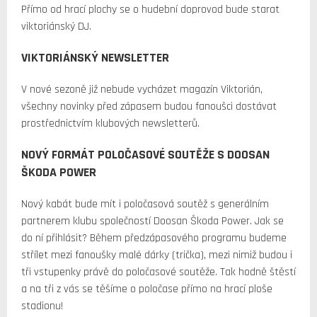
Přímo od hrací plochy se o hudební doprovod bude starat
viktoriánský DJ.
VIKTORIÁNSKÝ NEWSLETTER
V nové sezoně již nebude vycházet magazín Viktorián,
všechny novinky před zápasem budou fanoušci dostávat
prostřednictvím klubových newsletterů.
NOVÝ FORMÁT POLOČASOVÉ SOUTĚŽE S DOOSAN
ŠKODA POWER
Nový kabát bude mít i poločasová soutěž s generálním
partnerem klubu společností Doosan Škoda Power. Jak se
do ní přihlásit? Během předzápasového programu budeme
střílet mezi fanoušky malé dárky (trička), mezi nimiž budou i
tři vstupenky právě do poločasové soutěže. Tak hodně štěstí
a na tři z vás se těšíme o poločase přímo na hrací ploše
stadionu!