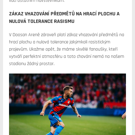
vůči ostatním návštěvníkům.
ZÁKAZ VHAZOVÁNÍ PŘEDMĚTŮ NA HRACÍ PLOCHU A
NULOVÁ TOLERANCE RASISMU
V Doosan Areně zároveň platí zákaz vhazování předmětů na
hrací plochu a nulová tolerance jakýmkoli rasistickým
projevům. Ukažme opět, že máme skvělé fanoušky, kteří
vytváří perfektní atmosféru a toto chování nemá na našem
stadionu žádný prostor.