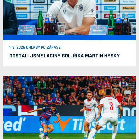
1. 8. 2026 OHLASY PO ZÁPASE
DOSTALI JSME LACINÝ GÓL, ŘÍKÁ MARTIN HYSKÝ