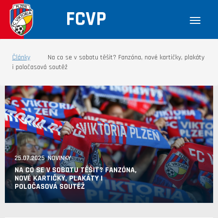
FCVP
Články
Na co se v sobotu těšit? Fanzóna, nové kartičky, plakáty
i poločasová soutěž
25.07.2025 NOVINKY
NA CO SE V SOBOTU TĚŠIT? FANZÓNA,
NOVÉ KARTIČKY, PLAKÁTY I
POLOČASOVÁ SOUTĚŽ