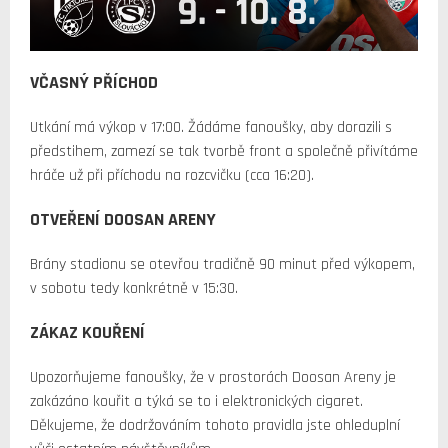
VČASNÝ PŘÍCHOD
Utkání má výkop v 17:00. Žádáme fanoušky, aby dorazili s
předstihem, zamezí se tak tvorbě front a společně přivítáme
hráče už při příchodu na rozcvičku (cca 16:20).
OTVEŘENÍ DOOSAN ARENY
Brány stadionu se otevřou tradičně 90 minut před výkopem,
v sobotu tedy konkrétně v 15:30.
ZÁKAZ KOUŘENÍ
Upozorňujeme fanoušky, že v prostorách Doosan Areny je
zakázáno kouřit a týká se to i elektronických cigaret.
Děkujeme, že dodržováním tohoto pravidla jste ohleduplní