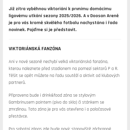
Již zítra vyběhnou viktoriáni k prvnímu domácímu
ligovému utkání sezony 2025/2026. A v Doosan Areně
je pro vás kromě skvělého fotbalu nachystána i řada
novinek. Pojďme si je představit.
VIKTORIÁNSKÁ FANZÓNA
Ani v nové sezoně nechybí velká viktoriánská fanzóna,
kterou naleznete před stadionem na pomezí sektorů P a R.
Těšit se opět můžete na řadu soutěží a aktivit od klubových
partnerů.
Připravena bude i drink&food zóna se stylovým
Gambrinusem pointem (pivo do skla) či stánkem se
zmrzlinou. Tato zóna je pro vás otevřena i o poločasové
přestávce.
Pro sobotní zápas zde bude navíc stanoviště záchranné