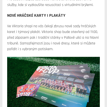
služby, kde si vyzkoušíte resuscitaci s virtuálními brýlemi.
NOVÉ HRÁČSKÉ KARTY I PLAKÁTY
Ve Viktoria shopi na vás čekají zbrusu nové sady hráčských
karet i týmový plakát. Viktoria shop bude otevřený od 11:00,
před zápasem pak i tradiční stánky v Pallově ulici a na hlavní
tribuně. Samozřejmostí jsou i nové dresy, které si můžete
pořídit i s vybraným potiskem.