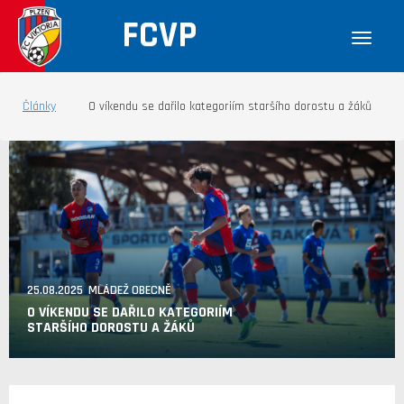
FCVP
Články
O víkendu se dařilo kategoriím staršího dorostu a žáků
25.08.2025 MLÁDEŽ OBECNĚ
O VÍKENDU SE DAŘILO KATEGORIÍM
STARŠÍHO DOROSTU A ŽÁKŮ