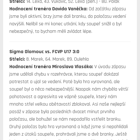
Střelci:
14. Lexa, 43. Vuković, 52. Lexa (pen.) - 80. Polák
Hodnocení trenéra Davida Vaněčka:
Od začátku zápasu
jsme byli aktivní, brzy jsme dali branku, do poločasu vedení
navýšili. Nelíbil se mi konec utkání, kdy soupeř snížil a byl
nebezpečný, to bychom měli zvládat lépe.
Sigma Olomouc vs. FCVP U17 3:0
Střelci:
8. Marek, 64. Marek, 89. Oulehla
Hodnocení trenéra Miroslava Vlasáka:
V úvodu zápasu
jsme udělali chybu v rozehrávce, kterou soupeř dokázal
potrestat a ujal se vedení. Poté byla hra vyrovnaná, ale
soupeř byl o něco nebezpečnější. Naopak nám chyběla větší
pohotovost a agresivita ve vápně soupeře, který nám
mnoho střel velkou obětavostí zblokoval. Asi naše nejlepší
pasáž v zápase byla posledních dvacet minut prvního
poločasu, ale bohužel se nám nepodařilo vstřelit branku.
Druhý poločas byla hra vyrovnaná a když jsme si nepohlídali
jeden z útoků soupeře, prohrávali jsme o dvě branky. Ještě