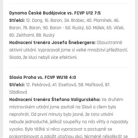
Dynamo České Budějovice vs. FCVP U12 7:5
Střelci:
12. Dang, 16. Baron, 34. Brabec, 40. Plamínek, 46.
Baron, 78. Baron, 90. Baron - 60. Ruský, 60. Málek, 65. Vlček,
80. Zeithaml, 88. Ruský
Hodnocení trenéra Josefa Šnebergera:
Oboustranně
aktivní utkání. Vypracovali jsme si velké množství příležitostí,
škoda, že kluci nebyli více efektivní.
Slavia Praha vs. FCVP WU18 4:0
Střelci:
12. Pekárová, 41. Eiseltová, 58. Maříková, 87.
Sládková
Hodnocení trenéra Štefana Valigurského:
Ve druhém
mistrovském utkání jsme zavítali na Slavii a cílem bylo
neprohrát. Od první minuty bylo jasné, že toto utkání
nebude jednoduché, jelikož soupeřky na nás vlítly a napadaly
vysoko. Bylo těžké si něco vypracovat a postupně se
prokombinovat a založit útočnou akci. Nicméně několikrát se