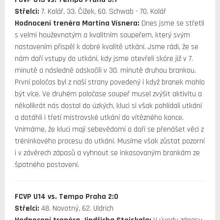
Střelci:
7. Kolář, 33. Čížek, 60. Schwab - 70. Kolář
Hodnocení trenéra Martina Vísnera:
Dnes jsme se střetli
s velmi houževnatým a kvalitním soupeřem, který svým
nastavením přispěl k dobré kvalitě utkání. Jsme rádi, že se
nám daří vstupy do utkání, kdy jsme otevřeli skóre již v 7.
minutě a následně odskočili v 30. minutě druhou brankou.
První poločas byl z naší strany povedený i když branek mohlo
být více. Ve druhém poločase soupeř musel zvýšit aktivitu a
několikrát nás dostal do úzkých, kluci si však pohlídali utkání
a dotáhli i třetí mistrovské utkání do vítězného konce.
Vnímáme, že kluci mají sebevědomí a daří se přenášet věci z
tréninkového procesu do utkání. Musíme však zůstat pozorní
i v závěrech zápasů a vyhnout se inkasovaným brankám ze
špatného postavení.
FCVP U14 vs. Tempo Praha 2:0
Střelci:
48. Novotný, 62. Uldrich