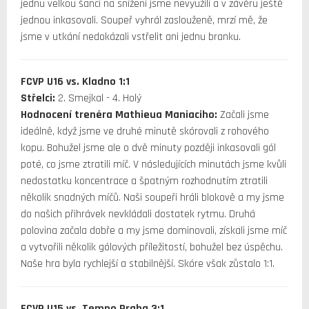
jednu velkou šanci na snížení jsme nevyužili a v závěru ještě
jednou inkasovali. Soupeř vyhrál zaslouženě, mrzí mě, že
jsme v utkání nedokázali vstřelit ani jednu branku.
FCVP U16 vs. Kladno 1:1
Střelci:
2. Smejkal - 4. Holý
Hodnocení trenéra Mathieua Maniaciho:
Začali jsme
ideálně, když jsme ve druhé minutě skórovali z rohového
kopu. Bohužel jsme ale o dvě minuty později inkasovali gól
poté, co jsme ztratili míč. V následujících minutách jsme kvůli
nedostatku koncentrace a špatným rozhodnutím ztratili
několik snadných míčů. Naši soupeři hráli blokově a my jsme
do našich přihrávek nevkládali dostatek rytmu. Druhá
polovina začala dobře a my jsme dominovali, získali jsme míč
a vytvořili několik gólových příležitostí, bohužel bez úspěchu.
Naše hra byla rychlejší a stabilnější. Skóre však zůstalo 1:1.
FCVP U15 vs. Tempo Praha 3:1