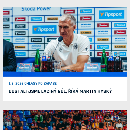
1. 8. 2026 OHLASY PO ZÁPASE
DOSTALI JSME LACINÝ GÓL, ŘÍKÁ MARTIN HYSKÝ