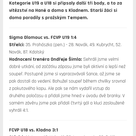
Kategorie U19 a U18 si připsaly další tři body, a to za
vítězství na Hané a doma s Kladnem. Starší žáci si
doma poradily s pražským Tempem.
Sigma Olomouc vs. FCVP U19 1:4
Střelci:
35. Prohászka (pen.) - 28. Novák, 49. Kubrycht, 52.
Novák, 87. Kdolský
Hodnocení trenéra Ondřeje Šimla:
Sehráli jsme velmi
dobré utkání, od začátku zápasu jsme byli aktivní a lepší než
soupeř. Postupně jsme si vypracovávali šance, až jsme se
pak dostali do vedení. Bohužel soupeř během chvilky srovnal
z pokutového kopu. Ale pak se nám vydařil vstup do
druhého poločasu a přidali jsme hned v úvodu dvě branky. V
samém závěru jsme pak přidali čtvrtý gól a kluci zaslouženě
vyhráli 4:1.
FCVP U18 vs. Kladno 3:1