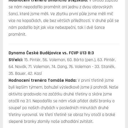
Hodnocení trenéra Jindřicha Stejskala:
V úvodu zápasu
se nám nepodařilo proměnit ani jednu z dvou obrovských
šancí, které jsme měli. Ve zbytku první půle jsme měli míč
více na kopačkách, ale bez větších příležitostí. V druhé půli se
nám podařilo být jak více nebezpeční, tak i dvě šance
proměnit.
Dynamo České Budějovice vs. FCVP U13 8:3
Střelci:
15. Pintér, 56. Voleman, 60. Bárta (pen.), 63. Pintér,
64. Novák, 71. Voleman, 74. Dang, 76. Voleman - 33. Staněk,
35. Bauer, 42. Kasl
Hodnocení trenéra Tomáše Hada:
V první třetině jsme
byli lepším týmem, bohužel výsledkově jsme ji prohráli. Naše
aktivita gradovala na začátku druhé třetiny a skóre jsme
otočili na 3:1. Nepodařilo se nám však přidat další branky a
soupeř po našich chybách v posledních minutách druhé
třetiny vyrovnal. Ve třetí třetině se obraz hry otočil a brzké
slepené branky zlomily naše odhodlání zvítězit.