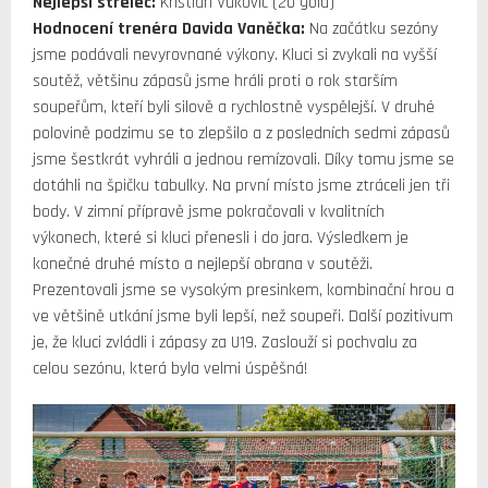
Nejlepší střelec:
Kristian Vuković (20 gólů)
Hodnocení trenéra Davida Vaněčka:
Na začátku sezóny
jsme podávali nevyrovnané výkony. Kluci si zvykali na vyšší
soutěž, většinu zápasů jsme hráli proti o rok starším
soupeřům, kteří byli silově a rychlostně vyspělejší. V druhé
polovině podzimu se to zlepšilo a z posledních sedmi zápasů
jsme šestkrát vyhráli a jednou remízovali. Díky tomu jsme se
dotáhli na špičku tabulky. Na první místo jsme ztráceli jen tři
body. V zimní přípravě jsme pokračovali v kvalitních
výkonech, které si kluci přenesli i do jara. Výsledkem je
konečné druhé místo a nejlepší obrana v soutěži.
Prezentovali jsme se vysokým presinkem, kombinační hrou a
ve většině utkání jsme byli lepší, než soupeři. Další pozitivum
je, že kluci zvládli i zápasy za U19. Zaslouží si pochvalu za
celou sezónu, která byla velmi úspěšná!