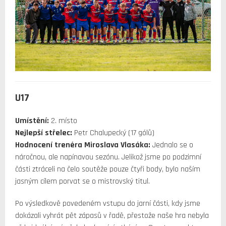
U17
Umístění:
2. místo
Nejlepší střelec:
Petr Chalupecký (17 gólů)
Hodnocení trenéra Miroslava Vlasáka:
Jednalo se o
náročnou, ale napínavou sezónu. Jelikož jsme po podzimní
části ztráceli na čelo soutěže pouze čtyři body, bylo naším
jasným cílem porvat se o mistrovský titul.
Po výsledkově povedeném vstupu do jarní části, kdy jsme
dokázali vyhrát pět zápasů v řadě, přestože naše hra nebyla