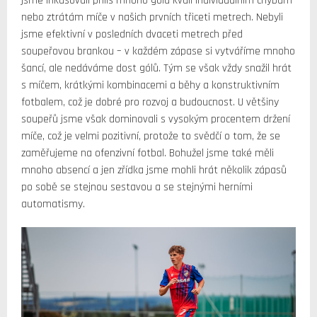
jsme inkasovali příliš mnoho gólů kvůli individuálním chybám
nebo ztrátám míče v našich prvních třiceti metrech. Nebyli
jsme efektivní v posledních dvaceti metrech před
soupeřovou brankou – v každém zápase si vytváříme mnoho
šancí, ale nedáváme dost gólů. Tým se však vždy snažil hrát
s míčem, krátkými kombinacemi a běhy a konstruktivním
fotbalem, což je dobré pro rozvoj a budoucnost. U většiny
soupeřů jsme však dominovali s vysokým procentem držení
míče, což je velmi pozitivní, protože to svědčí o tom, že se
zaměřujeme na ofenzivní fotbal. Bohužel jsme také měli
mnoho absencí a jen zřídka jsme mohli hrát několik zápasů
po sobě se stejnou sestavou a se stejnými herními
automatismy.