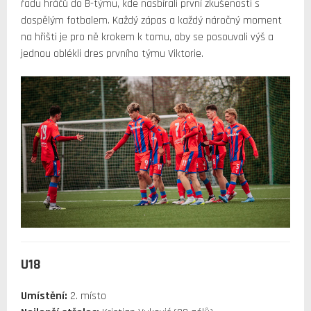
řadu hráčů do B-týmu, kde nasbírali první zkušenosti s
dospělým fotbalem. Každý zápas a každý náročný moment
na hřišti je pro ně krokem k tomu, aby se posouvali výš a
jednou oblékli dres prvního týmu Viktorie.
U18
Umístění:
2. místo