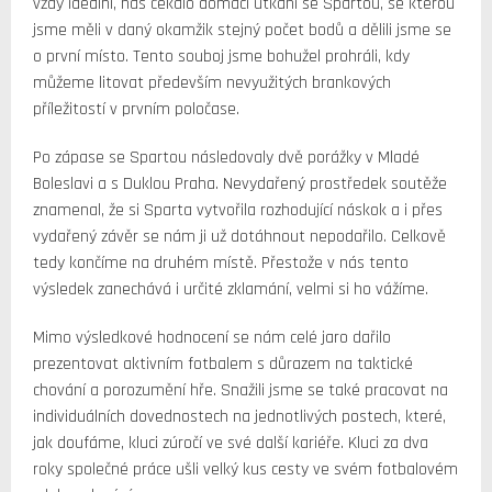
vždy ideální, nás čekalo domácí utkání se Spartou, se kterou
jsme měli v daný okamžik stejný počet bodů a dělili jsme se
o první místo. Tento souboj jsme bohužel prohráli, kdy
můžeme litovat především nevyužitých brankových
příležitostí v prvním poločase.
Po zápase se Spartou následovaly dvě porážky v Mladé
Boleslavi a s Duklou Praha. Nevydařený prostředek soutěže
znamenal, že si Sparta vytvořila rozhodující náskok a i přes
vydařený závěr se nám ji už dotáhnout nepodařilo. Celkově
tedy končíme na druhém místě. Přestože v nás tento
výsledek zanechává i určité zklamání, velmi si ho vážíme.
Mimo výsledkové hodnocení se nám celé jaro dařilo
prezentovat aktivním fotbalem s důrazem na taktické
chování a porozumění hře. Snažili jsme se také pracovat na
individuálních dovednostech na jednotlivých postech, které,
jak doufáme, kluci zúročí ve své další kariéře. Kluci za dva
roky společné práce ušli velký kus cesty ve svém fotbalovém