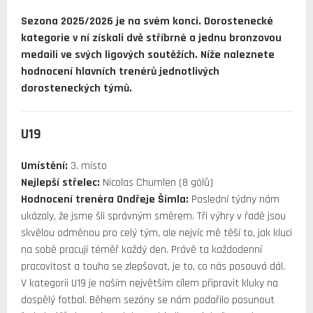
Sezona 2025/2026 je na svém konci. Dorostenecké
kategorie v ní získali dvě stříbrné a jednu bronzovou
medaili ve svých ligových soutěžích. Níže naleznete
hodnocení hlavních trenérů jednotlivých
dorosteneckých týmů.
U19
Umístění:
3. místo
Nejlepší střelec:
Nicolas Chumlen (8 gólů)
Hodnocení trenéra Ondřeje Šimla:
Poslední týdny nám
ukázaly, že jsme šli správným směrem. Tři výhry v řadě jsou
skvělou odměnou pro celý tým, ale nejvíc mě těší to, jak kluci
na sobě pracují téměř každý den. Právě ta každodenní
pracovitost a touha se zlepšovat, je to, co nás posouvá dál.
V kategorii U19 je naším největším cílem připravit kluky na
dospělý fotbal. Během sezóny se nám podařilo posunout