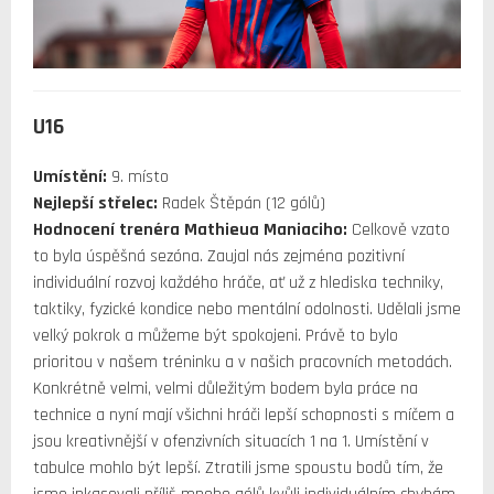
U16
Umístění:
9. místo
Nejlepší střelec:
Radek Štěpán (12 gólů)
Hodnocení trenéra Mathieua Maniaciho:
Celkově vzato
to byla úspěšná sezóna. Zaujal nás zejména pozitivní
individuální rozvoj každého hráče, ať už z hlediska techniky,
taktiky, fyzické kondice nebo mentální odolnosti. Udělali jsme
velký pokrok a můžeme být spokojeni. Právě to bylo
prioritou v našem tréninku a v našich pracovních metodách.
Konkrétně velmi, velmi důležitým bodem byla práce na
technice a nyní mají všichni hráči lepší schopnosti s míčem a
jsou kreativnější v ofenzivních situacích 1 na 1. Umístění v
tabulce mohlo být lepší. Ztratili jsme spoustu bodů tím, že