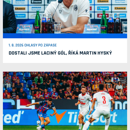
1. 8. 2026 OHLASY PO ZÁPASE
DOSTALI JSME LACINÝ GÓL, ŘÍKÁ MARTIN HYSKÝ