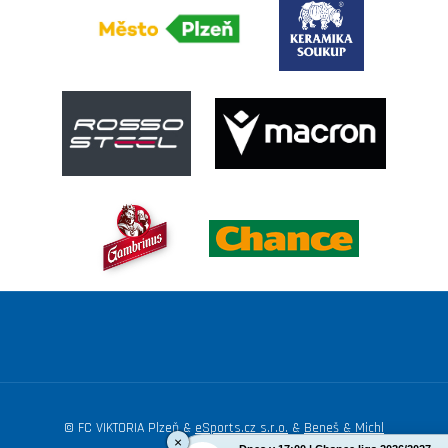
© FC VIKTORIA Plzeň &
eSports.cz s.r.o.
&
Beneš & Michl
×