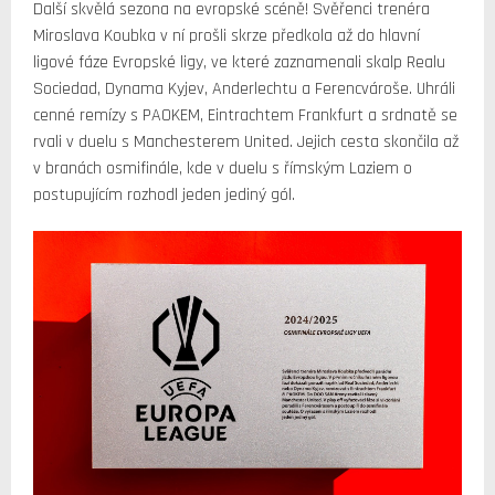
Další skvělá sezona na evropské scéně! Svěřenci trenéra
Miroslava Koubka v ní prošli skrze předkola až do hlavní
ligové fáze Evropské ligy, ve které zaznamenali skalp Realu
Sociedad, Dynama Kyjev, Anderlechtu a Ferencvároše. Uhráli
cenné remízy s PAOKEM, Eintrachtem Frankfurt a srdnatě se
rvali v duelu s Manchesterem United. Jejich cesta skončila až
v branách osmifinále, kde v duelu s římským Laziem o
postupujícím rozhodl jeden jediný gól.