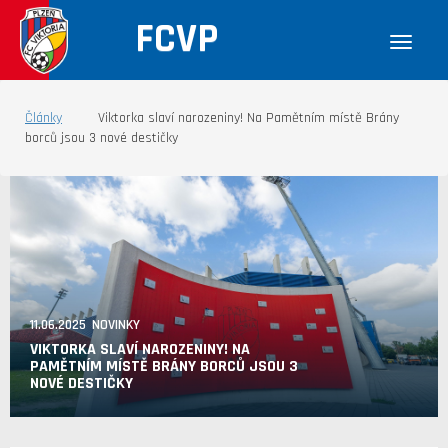
FCVP
Články
Viktorka slaví narozeniny! Na Pamětním místě Brány
borců jsou 3 nové destičky
11.06.2025 NOVINKY
VIKTORKA SLAVÍ NAROZENINY! NA
PAMĚTNÍM MÍSTĚ BRÁNY BORCŮ JSOU 3
NOVÉ DESTIČKY