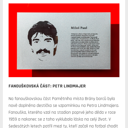
FANOUŠKOVSKÁ ČÁST: PETR LINDMAJER
Na fanouškovskou část Pamětního místa Brány borců byla
nově doplněna destička se vzpomínkou na Petra Lindmajera.
Fanouška, kterého vzal na stadion poprvé jeho děda v roce
1959 a nakonec se z toho vyklubala láska na celý život. V
šedesátých letech patřil mezi ty, kteří začali na fotbal chodit