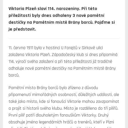
Viktoria Plzeň slaví 114. narozeniny. Při této
příležitosti byly dnes odhaleny 3 nové pamětní
destičky na Pamětním místě Brány borců. Pojďme si
je představit.
11. června 1911 byla v hostinci U Forejtů v Sirkově ulici
založena Viktoria Plzeň. Západočeský klub si dnes připomíná
114. výročí svého založení a při této příležitosti již tradičně
odhaluje nové pamětní destičky na Pamětním místě Brány
borců.
Pamětní místo Brány borců bylo zřízeno z důvodu
připomenutí mimořádných osobností, důležitých událostí, ale
také jako místo, kde si fanoušci Viktorie mohou zavzpomínat
a projít si historii svého klubu. Místo je rozděleno do tří pilířů.
První pilíř patří dlouholetým fanouškům Viktorky. Druhý
obsahuje jména legendárních hráčů a trenérů, kteří v Plzni