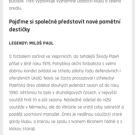
působili. Třetí vyzdvihuje významné události klubu a celého
areálu.
Pojďme si společně představit nové pamětní
destičky
LEGENDY: MILOŠ PAUL
S fotbalem začínal ve Vejprnicích, do tehdejší Škody Plzeň
přišel v létě roku 1979. Pohyblivý akční fotbalista s velmi
dobrou kondicí zvládal ve středu zálohy řadu defenzivních i
ofenzivních úkolů. Navíc se často prosazoval i střelecky!
Plzeňský dres oblékal dlouhých jedenáct sezon až do roku
1990. Většinou to bylo v druholigových časech, v nejvyšší
soutěži hrál tři a půl sezony. Následně odešel do nižší
soutěže v Německu, ale do Viktorie se vrátil coby sekretář a
později sportovní manažer. Dnes je nedílnou součástí staré
gardy klubu, o kterou se spolu s Ivanem Bicanem řádně a s
láskou starají.