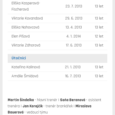
Eliška Kasperová-
23. 7. 2013
13 let
Fischerová
Viktorie Kovandová
29. 6. 2013
13 let
Eliška Nohovcová
13. 4. 2013
13 let
Elen Píšová
4. 1. 2014
12 let
Viktorie Záhorová
17. 6. 2013
13 let
Útočníci
Kateřina Kalinová
21. 1. 2013
13 let
Amálie Šmídová
16. 7. 2013
13 let
Martin Šindelka
- hlavní trenér |
Soňa Beranová
- asistent
trenéra |
Jan Korejčík
- trenér brankářek |
Miroslava
Bauerová
- vedoucí týmu