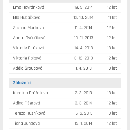
Ema Havránková
19. 3. 2014
12 let
Ella Hubáčková
12. 10. 2014
11 let
Zuzana Machová
11. 4. 2014
12 let
Aneta Ovčačíková
19. 11. 2013
12 let
Viktorie Pitáková
14. 4. 2013
13 let
Viktorie Poková
6. 12. 2013
12 let
Adéla Šroubová
1. 4. 2013
13 let
Záložníci
Karolína Dráždilová
2. 3. 2013
13 let
Adina Fišerová
3. 3. 2014
12 let
Tereza Husníková
16. 5. 2013
13 let
Tiana Jungová
13. 1. 2014
12 let