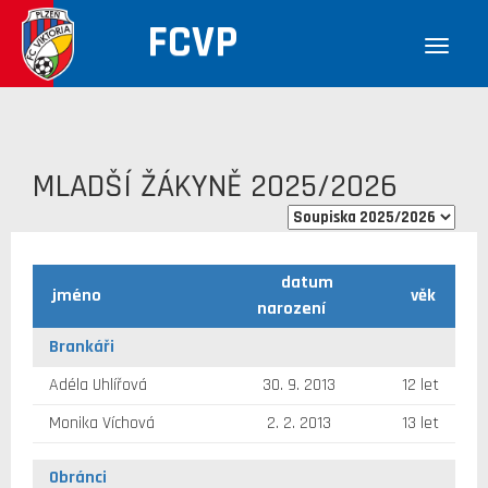
FCVP
MLADŠÍ ŽÁKYNĚ 2025/2026
datum
jméno
věk
narození
Brankáři
Adéla Uhlířová
30. 9. 2013
12 let
Monika Víchová
2. 2. 2013
13 let
Obránci