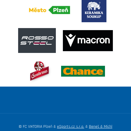
© FC VIKTORIA Plzeň &
eSports.cz s.r.o.
&
Beneš & Michl