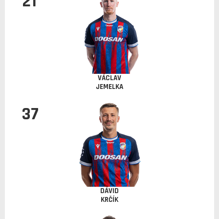
21
VÁCLAV
JEMELKA
37
DÁVID
KRČÍK