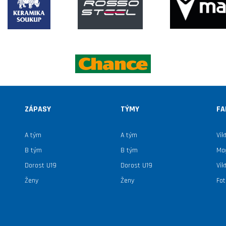
ZÁPASY
TÝMY
FA
A tým
A tým
Vik
B tým
B tým
Mag
Dorost U19
Dorost U19
Vik
Ženy
Ženy
Fot