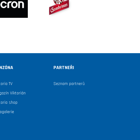
NZÓNA
PARTNEŘI
toria TV
Seznam partnerů
azín Viktorián
toria shop
ogalerie