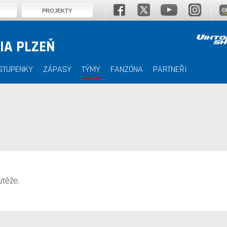
PROJEKTY
IA PLZEŇ
STUPENKY
ZÁPASY
TÝMY
FANZÓNA
PARTNEŘI
těže.