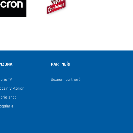
NZÓNA
PARTNEŘI
toria TV
Seznam partnerů
azín Viktorián
toria shop
ogalerie