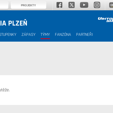
PROJEKTY
IA PLZEŇ
STUPENKY
ZÁPASY
TÝMY
FANZÓNA
PARTNEŘI
těže.