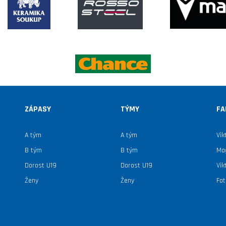
ZÁPASY
TÝMY
FA
A tým
A tým
Vik
B tým
B tým
Mag
Dorost U19
Dorost U19
Vik
Ženy
Ženy
Fot