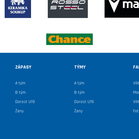
ZÁPASY
TÝMY
FA
A tým
A tým
Vik
B tým
B tým
Mag
Dorost U19
Dorost U19
Vik
Ženy
Ženy
Fot