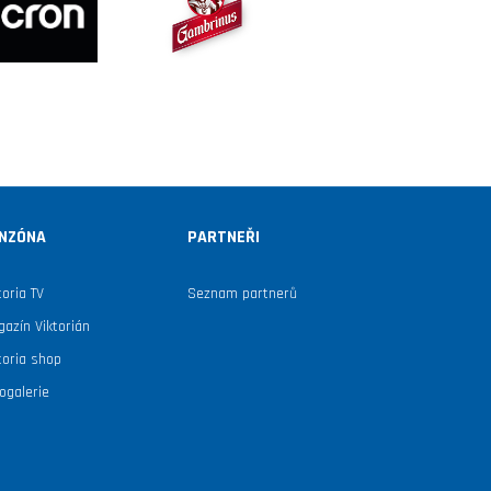
NZÓNA
PARTNEŘI
toria TV
Seznam partnerů
azín Viktorián
toria shop
ogalerie