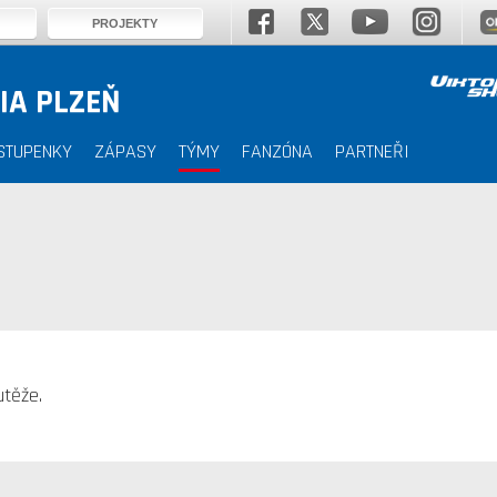
PROJEKTY
IA PLZEŇ
STUPENKY
ZÁPASY
TÝMY
FANZÓNA
PARTNEŘI
těže.