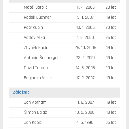
Matěj Borolič
11. 4. 2006
20 let
Radek Büchner
3. 1. 2007
19 let
Petr Kubín
10. 1. 2006
20 let
Václav Míka
1. 6. 2000
26 let
Zbyněk Paidar
26. 10. 2006
19 let
Antonín Šneberger
22. 2. 2007
19 let
David Toman
14. 6. 2006
20 let
Benjamin Vacek
17. 2. 2007
19 let
Záložníci
Jan Abrhám
11. 6. 2007
19 let
Šimon Baláž
13. 2. 2008
18 let
Jan Kopic
4. 6. 1990
36 let