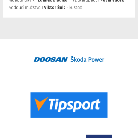
videoanalytik |
Zdeněk Cibulka
- fyzioterapeut |
Pavel Vacek
-
vedoucí mužstva |
Viktor Šulc
- kustod