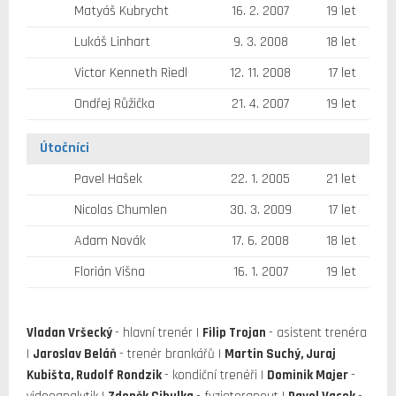
Matyáš Kubrycht
16. 2. 2007
19 let
Lukáš Linhart
9. 3. 2008
18 let
Victor Kenneth Riedl
12. 11. 2008
17 let
Ondřej Růžička
21. 4. 2007
19 let
Útočníci
Pavel Hašek
22. 1. 2005
21 let
Nicolas Chumlen
30. 3. 2009
17 let
Adam Novák
17. 6. 2008
18 let
Florián Višna
16. 1. 2007
19 let
Vladan Vršecký
- hlavní trenér |
Filip Trojan
- asistent trenéra
|
Jaroslav Beláň
- trenér brankářů |
Martin Suchý, Juraj
Kubišta, Rudolf Rondzik
- kondiční trenéři |
Dominik Majer
-