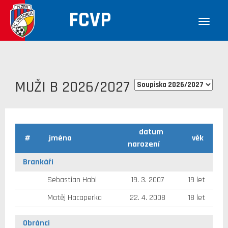
FCVP
MUŽI B 2026/2027
datum
#
jméno
věk
narození
Brankáři
Sebastian Habl
19. 3. 2007
19 let
Matěj Hacaperka
22. 4. 2008
18 let
Obránci