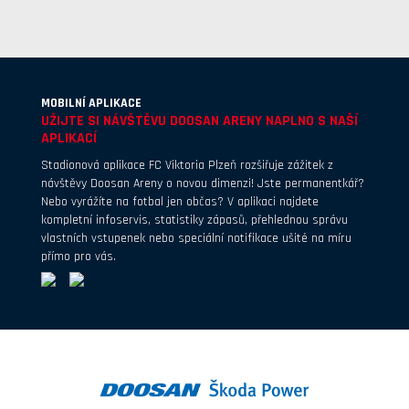
MOBILNÍ APLIKACE
UŽIJTE SI NÁVŠTĚVU DOOSAN ARENY NAPLNO S NAŠÍ
APLIKACÍ
Stadionová aplikace FC Viktoria Plzeň rozšiřuje zážitek z
návštěvy Doosan Areny o novou dimenzi! Jste permanentkář?
Nebo vyrážíte na fotbal jen občas? V aplikaci najdete
kompletní infoservis, statistiky zápasů, přehlednou správu
vlastních vstupenek nebo speciální notifikace ušité na míru
přímo pro vás.