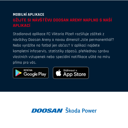
MOBILNÍ APLIKACE
UŽIJTE SI NÁVŠTĚVU DOOSAN ARENY NAPLNO S NAŠÍ
APLIKACÍ
Stadionová aplikace FC Viktoria Plzeň rozšiřuje zážitek z
návštěvy Doosan Areny o novou dimenzi! Jste permanentkář?
Nebo vyrážíte na fotbal jen občas? V aplikaci najdete
kompletní infoservis, statistiky zápasů, přehlednou správu
vlastních vstupenek nebo speciální notifikace ušité na míru
přímo pro vás.