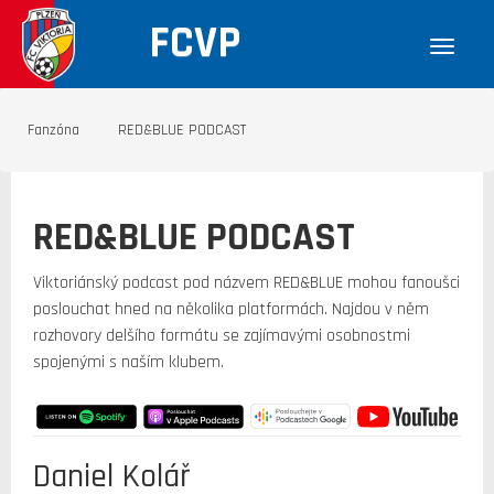
FCVP
Fanzóna
RED&BLUE PODCAST
RED&BLUE PODCAST
Viktoriánský podcast pod názvem RED&BLUE mohou fanoušci
poslouchat hned na několika platformách. Najdou v něm
rozhovory delšího formátu se zajímavými osobnostmi
spojenými s naším klubem.
Daniel Kolář