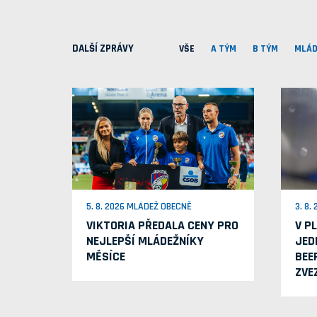
DALŠÍ ZPRÁVY
VŠE
A TÝM
B TÝM
MLÁD
5. 8. 2026 MLÁDEŽ OBECNĚ
3. 8.
VIKTORIA PŘEDALA CENY PRO
V P
NEJLEPŠÍ MLÁDEŽNÍKY
JED
MĚSÍCE
BEE
ZVE