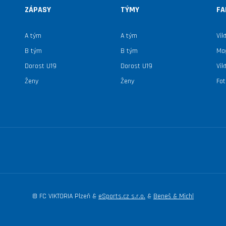
ZÁPASY
TÝMY
FA
A tým
A tým
Vik
B tým
B tým
Mag
Dorost U19
Dorost U19
Vik
Ženy
Ženy
Fot
© FC VIKTORIA Plzeň &
eSports.cz s.r.o.
&
Beneš & Michl