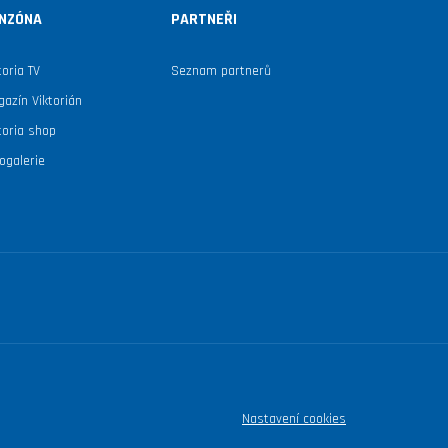
NZÓNA
PARTNEŘI
toria TV
Seznam partnerů
azín Viktorián
toria shop
ogalerie
Nastavení cookies