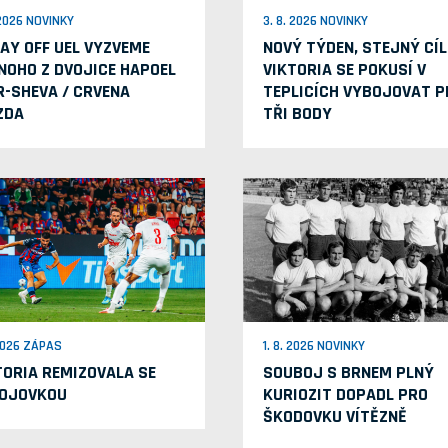
 2026 NOVINKY
3. 8. 2026 NOVINKY
LAY OFF UEL VYZVEME
NOVÝ TÝDEN, STEJNÝ CÍL
NOHO Z DVOJICE HAPOEL
VIKTORIA SE POKUSÍ V
R-SHEVA / CRVENA
TEPLICÍCH VYBOJOVAT P
ZDA
TŘI BODY
 2026 ZÁPAS
1. 8. 2026 NOVINKY
TORIA REMIZOVALA SE
SOUBOJ S BRNEM PLNÝ
OJOVKOU
KURIOZIT DOPADL PRO
ŠKODOVKU VÍTĚZNĚ