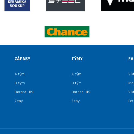
ZÁPASY
TÝMY
FA
A tým
A tým
Vik
B tým
B tým
Mag
Dorost U19
Dorost U19
Vik
Ženy
Ženy
Fot