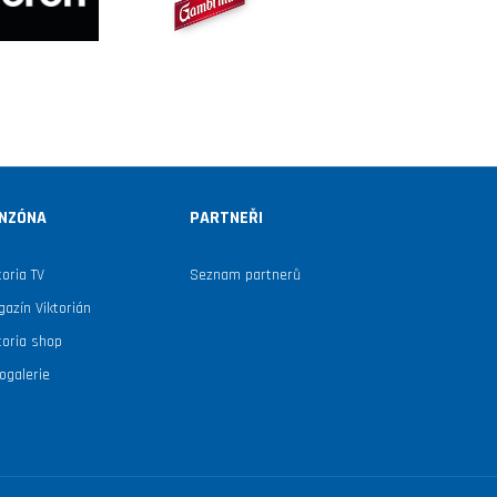
NZÓNA
PARTNEŘI
toria TV
Seznam partnerů
azín Viktorián
toria shop
ogalerie