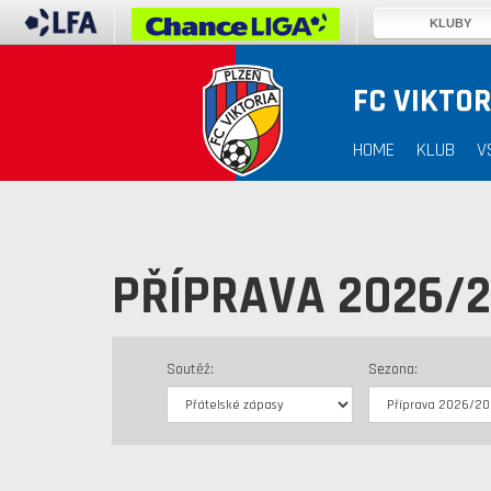
KLUBY
FC VIKTOR
HOME
KLUB
V
PŘÍPRAVA 2026/
Soutěž:
Sezona: