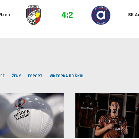
4:2
Plzeň
SK A
EŽ
ŽENY
ESPORT
VIKTORKA DO ŠKOL