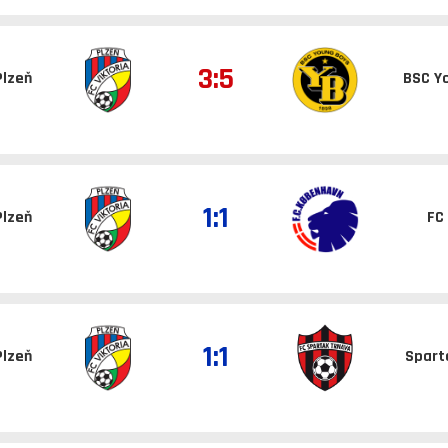
3:5
Plzeň
BSC Y
1:1
Plzeň
FC
1:1
Plzeň
Spart