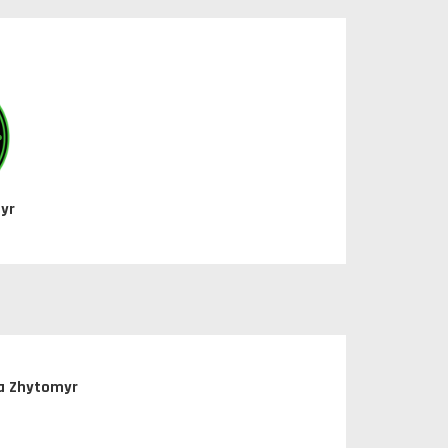
yr
a Zhytomyr