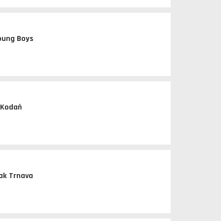
oung Boys
 Kodaň
ak Trnava