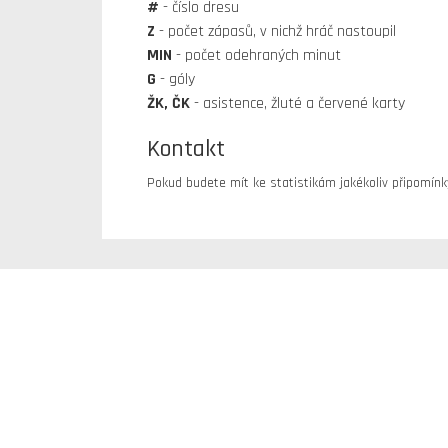
#
- číslo dresu
Z
- počet zápasů, v nichž hráč nastoupil
MIN
- počet odehraných minut
G
- góly
ŽK, ČK
- asistence, žluté a červené karty
Kontakt
Pokud budete mít ke statistikám jakékoliv připomín