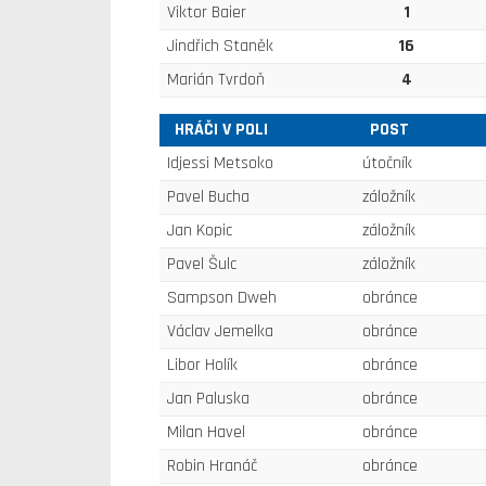
Viktor Baier
1
Jindřich Staněk
16
Marián Tvrdoň
4
HRÁČI V POLI
POST
Idjessi Metsoko
útočník
Pavel Bucha
záložník
Jan Kopic
záložník
Pavel Šulc
záložník
Sampson Dweh
obránce
Václav Jemelka
obránce
Libor Holík
obránce
Jan Paluska
obránce
Milan Havel
obránce
Robin Hranáč
obránce