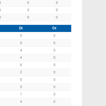
0
0
0
0
3
0
0
0
0
ŽK
ČK
0
0
0
0
4
0
4
0
6
0
2
0
0
0
0
0
1
0
4
0