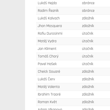
Lukáš Hejda
obránce
Radim Řezník
obránce
Lukáš Kalvach
záložník
Jhon Mosquera
záložník
Rafiu Durosinmi
útočník
Matěj Vydra
útočník
Jan Kliment
útočník
Tomáš Chorý
útočník
Pavel Hašek
útočník
Cheick Souaré
záložník
Lukáš Červ
záložník
Matěj Valenta
záložník
Ibrahim Traoré
záložník
Roman Květ
záložník
Adam Vlkanova
záložník