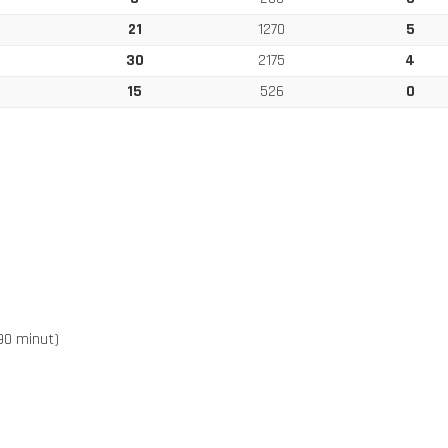
21
1270
5
30
2175
4
15
526
0
 90 minut)