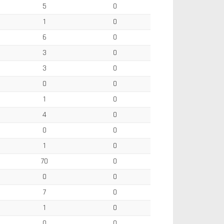
5
0
1
0
6
0
3
0
3
0
0
0
1
0
4
0
0
0
1
0
70
0
0
0
7
0
1
0
0
0