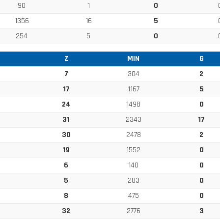
90
1
0
1356
16
5
254
5
0
Z
MIN
G
7
304
2
17
1167
5
24
1498
0
31
2343
17
30
2478
2
19
1552
0
6
140
0
5
283
0
8
475
0
32
2776
3