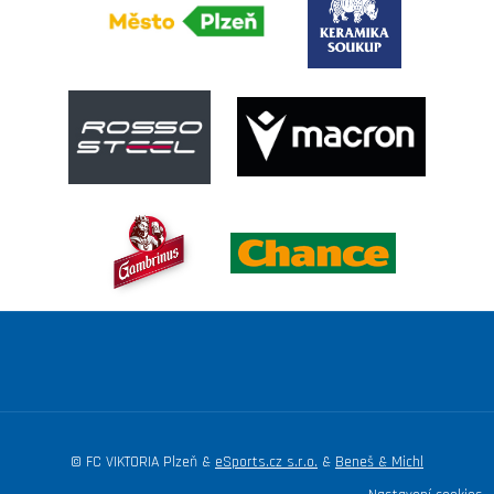
© FC VIKTORIA Plzeň &
eSports.cz s.r.o.
&
Beneš & Michl