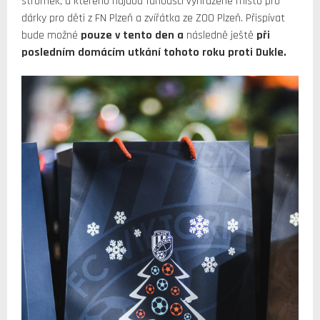
stromek, u kterého najdou fanoušci vyhrazené místo pro
dárky pro děti z FN Plzeň a zvířátka ze ZOO Plzeň. Přispívat
bude možné
pouze v tento den a
následně ještě
při
posledním domácím utkání tohoto roku proti Dukle.