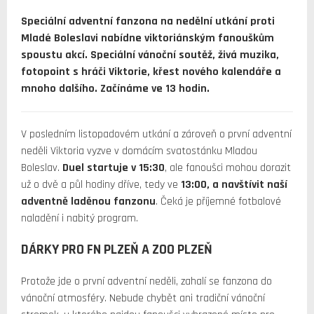
Speciální adventní fanzona na nedělní utkání proti
Mladé Boleslavi nabídne viktoriánským fanouškům
spoustu akcí. Speciální vánoční soutěž, živá muzika,
fotopoint s hráči Viktorie, křest nového kalendáře a
mnoho dalšího. Začínáme ve 13 hodin.
V posledním listopadovém utkání a zároveň o první adventní
neděli Viktoria vyzve v domácím svatostánku Mladou
Boleslav.
Duel startuje v 15:30
, ale fanoušci mohou dorazit
už o dvě a půl hodiny dříve, tedy ve
13:00, a navštívit naší
adventně laděnou fanzonu
. Čeká je příjemné fotbalové
naladění i nabitý program.
DÁRKY PRO FN PLZEŇ A ZOO PLZEŇ
Protože jde o první adventní neděli, zahalí se fanzona do
vánoční atmosféry. Nebude chybět ani tradiční vánoční