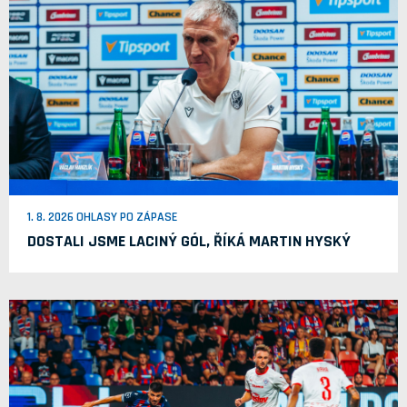
1. 8. 2026 OHLASY PO ZÁPASE
DOSTALI JSME LACINÝ GÓL, ŘÍKÁ MARTIN HYSKÝ