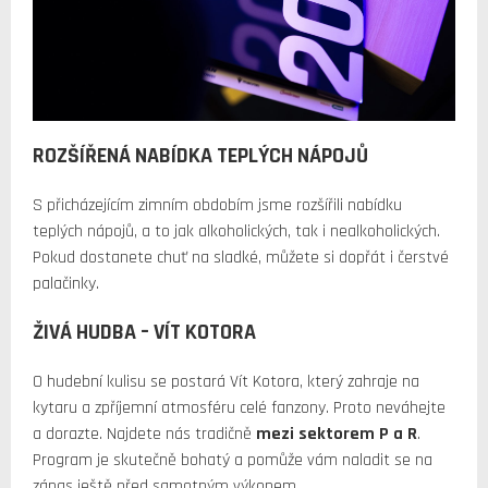
ROZŠÍŘENÁ NABÍDKA TEPLÝCH NÁPOJŮ
S přicházejícím zimním obdobím jsme rozšířili nabídku
teplých nápojů, a to jak alkoholických, tak i nealkoholických.
Pokud dostanete chuť na sladké, můžete si dopřát i čerstvé
palačinky.
ŽIVÁ HUDBA – VÍT KOTORA
O hudební kulisu se postará Vít Kotora, který zahraje na
kytaru a zpříjemní atmosféru celé fanzony. Proto neváhejte
a dorazte. Najdete nás tradičně
mezi sektorem P a R
.
Program je skutečně bohatý a pomůže vám naladit se na
zápas ještě před samotným výkopem.