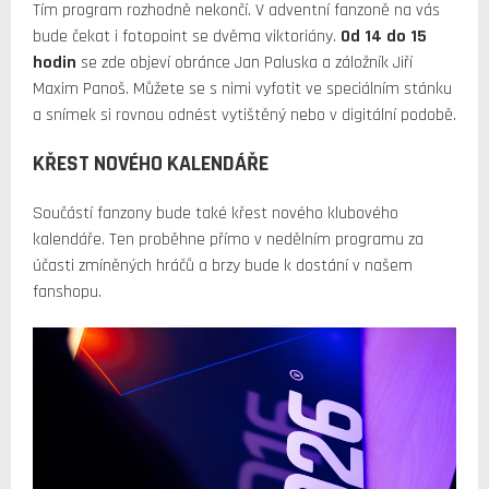
Tím program rozhodně nekončí. V adventní fanzoně na vás
bude čekat i fotopoint se dvěma viktoriány.
Od 14 do 15
hodin
se zde objeví obránce Jan Paluska a záložník Jiří
Maxim Panoš. Můžete se s nimi vyfotit ve speciálním stánku
a snímek si rovnou odnést vytištěný nebo v digitální podobě.
KŘEST NOVÉHO KALENDÁŘE
Součástí fanzony bude také křest nového klubového
kalendáře. Ten proběhne přímo v nedělním programu za
účasti zmíněných hráčů a brzy bude k dostání v našem
fanshopu.