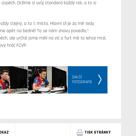
o úspěch. Držíme si svůj standard každý rok, a to si
vždy stejný, a to 1. místo. Hlavní cíl je za mě tedy
 jsme opět na bedně! To se nám znovu povedlo,“
ch, ale určitě jsme měli na víc a furt mě to lehce mrzí,
tový hráč FCVP.
DALŠÍ
FOTOGRAFIE
DKAZ
TISK STRÁNKY