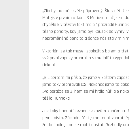
„Zlín byl na mě skvěle připravený. Šlo vidět, ž
Matejs v prvním utkání. S Mariosem už jsem dok
chybělo k vítězství fakt málo,“ prozradil Huhnak
těsné penalty, kdy jsme byli kousek od výhry. 
neproměněná penalta a šance nás stály minimál
Viktoriáni se tak museli spokojit s bojem o třet
své první zápasy prohráli a s medailí to vypad
cinknul.
„S Libercem mi přišlo, že jsme v každém zápase 
jsme taky prohrávali 0:2. Nakonec jsme to dokáza
„Po porážce se Zlínem se mi hrálo hůř, ale nako
těšilo Huhnaka.
Jak Laky hodnotí sezonu celkově zakončenou tř
první místo. Základní část jsme mohli zahrát lép
že do finále jsme se mohli dostat. Rozhodly dro