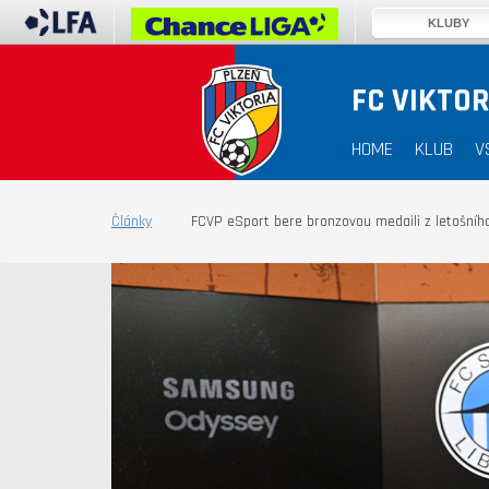
KLUBY
FC VIKTOR
HOME
KLUB
V
Články
FCVP eSport bere bronzovou medaili z letošního