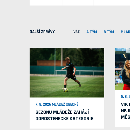
DALŠÍ ZPRÁVY
VŠE
A TÝM
B TÝM
MLÁD
5. 8.
VIK
7. 8. 2026 MLÁDEŽ OBECNĚ
NEJ
SEZONU MLÁDEŽE ZAHÁJÍ
MĚS
DOROSTENECKÉ KATEGORIE