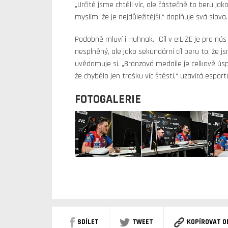
„Určitě jsme chtěli víc, ale částečně to beru jak
myslím, že je nejdůležitější,“ doplňuje svá slova.
Podobně mluví i Huhnak. „Cíl v e:LIZE je pro nás 
nesplněný, ale jako sekundární cíl beru to, že
uvědomuje si. „Bronzová medaile je celkově úspě
že chybělo jen trošku víc štěstí,“ uzavírá espor
FOTOGALERIE
SDÍLET
TWEET
KOPÍROVAT O