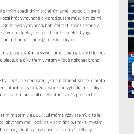
e si s mým specifickým bráněním uměli poradit, hlavně
ázal hrát vyrovnaně a v prodloužení můžu říct, že mi
. „Série byla vyrovnaná, bohužel třetí zápas rozhodly
Ve čtvrtém duelu jsem pak bohužel udělal chyby,
ně rozhodující souboj,“ mrzelo Lakyho.
í místo, ve kterém je vyzvali hráči Liberce. Laky i Huhnak
alo bledě, ale díky třem výhrám v řadě nakonec bronz
byli lepší, ale nedokázali jsme proměnit šance, a proto
li otočit a myslím, že zaslouženě vyhráli,“ řekl Laky.
nec jsme to nevzdali a celé otočili v náš prospěch,“
etím místem v e:LIZE? „Cíl máme vždy stejný, a to je
e, abychom měli lepší los v semifinále. I tak si myslím,
bnosti v jednotlivých zápasech,“ přemýšlí T9Laky.