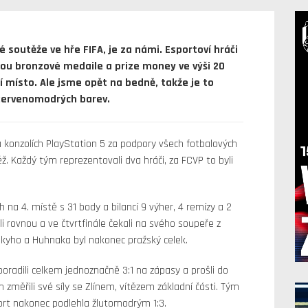
vé soutěže ve hře FIFA, je za námi. Esportoví hráči
rou bronzové medaile a prize money ve výši 20
ní místo. Ale jsme opět na bedně, takže je to
 červenomodrých barev.
a konzolích PlayStation 5 za podpory všech fotbalových
ěž. Každý tým reprezentovali dva hráči, za FCVP to byli
ch na 4. místě s 31 body a bilancí 9 výher, 4 remízy a 2
li rovnou a ve čtvrtfinále čekali na svého soupeře z
akyho a Huhnaka byl nakonec pražský celek.
i poradili celkem jednoznačně 3:1 na zápasy a prošli do
změřili své síly se Zlínem, vítězem základní části. Tým
port nakonec podlehla žlutomodrým 1:3.