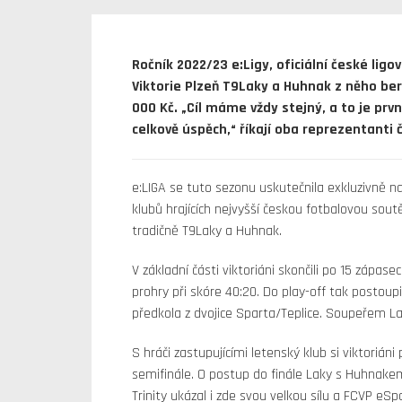
Ročník 2022/23 e:Ligy, oficiální české ligo
Viktorie Plzeň T9Laky a Huhnak z něho be
000 Kč. „Cíl máme vždy stejný, a to je prv
celkově úspěch,“ říkají oba reprezentanti
e:LIGA se tuto sezonu uskutečnila exkluzivně n
klubů hrajících nejvyšší českou fotbalovou sout
tradičně T9Laky a Huhnak.
V základní části viktoriáni skončili po 15 zápase
prohry při skóre 40:20. Do play-off tak postoupi
předkola z dvojice Sparta/Teplice. Soupeřem L
S hráči zastupujícími letenský klub si viktorián
semifinále. O postup do finále Laky s Huhnakem 
Trinity ukázal i zde svou velkou sílu a FCVP eS