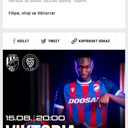
nemůžu se dočkat začátku sezony,“ doplnil.
Filipe, vítej ve Viktorce!
SDÍLET
TWEET
KOPÍROVAT ODKAZ