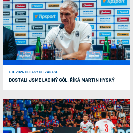
1. 8. 2026 OHLASY PO ZÁPASE
DOSTALI JSME LACINÝ GÓL, ŘÍKÁ MARTIN HYSKÝ