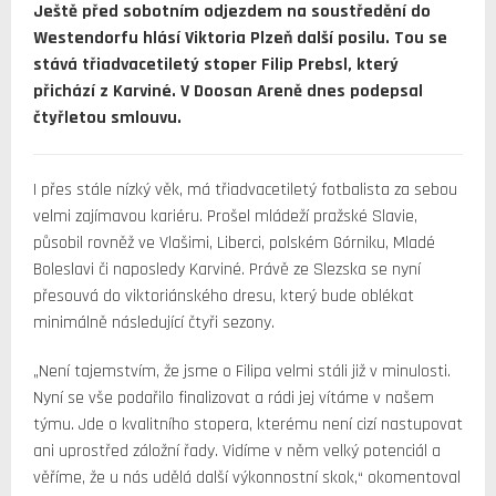
Ještě před sobotním odjezdem na soustředění do
Westendorfu hlásí Viktoria Plzeň další posilu. Tou se
stává třiadvacetiletý stoper Filip Prebsl, který
přichází z Karviné. V Doosan Areně dnes podepsal
čtyřletou smlouvu.
I přes stále nízký věk, má třiadvacetiletý fotbalista za sebou
velmi zajímavou kariéru. Prošel mládeží pražské Slavie,
působil rovněž ve Vlašimi, Liberci, polském Górniku, Mladé
Boleslavi či naposledy Karviné. Právě ze Slezska se nyní
přesouvá do viktoriánského dresu, který bude oblékat
minimálně následující čtyři sezony.
„Není tajemstvím, že jsme o Filipa velmi stáli již v minulosti.
Nyní se vše podařilo finalizovat a rádi jej vítáme v našem
týmu. Jde o kvalitního stopera, kterému není cizí nastupovat
ani uprostřed záložní řady. Vidíme v něm velký potenciál a
věříme, že u nás udělá další výkonnostní skok,“ okomentoval