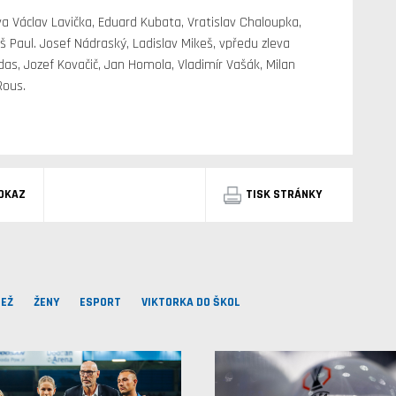
va Václav Lavička, Eduard Kubata, Vratislav Chaloupka,
oš Paul. Josef Nádraský, Ladislav Mikeš, vpředu zleva
das, Jozef Kovačič, Jan Homola, Vladimír Vašák, Milan
Rous.
DKAZ
TISK STRÁNKY
EŽ
ŽENY
ESPORT
VIKTORKA DO ŠKOL