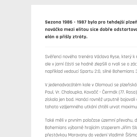
Sezona 1986 - 1987 byla pro tehdejší plzeň
nováčka mezi elitou sice dobře odstartoval
elán a přišly ztráty.
Svěřenci nového trenéra Václava Ryse, který k 
ale v jarní části se hodně zlepšili a rvali se o 
například vedoucí Spartu 2:0, silné Bohemians 3:
V jedenadvacátém kole v Olomouci se plzeňská s
Paul, Vr. Chaloupka, Kovačič - Čermák (77. Rosa
získala jen bod. Hanáci rovněž urputně bojoval
tohoto vzájemného utkání chtěli urvat maxim
Také měli v prvním poločase územní převahu, do
Bohemians výborně hrajícím stoperem Jiřím Sl
přestávkou Moravany do vedení Vladimír Šišma,