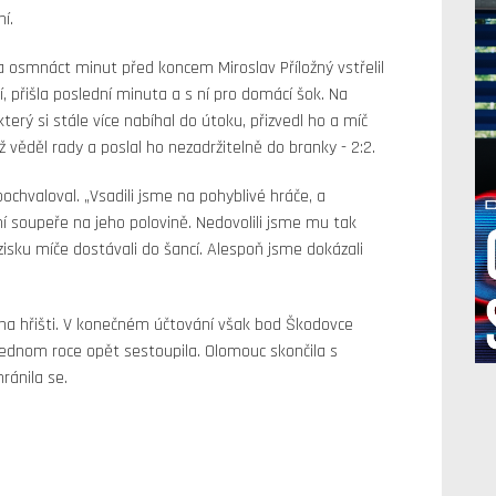
í.
 a osmnáct minut před koncem Miroslav Příložný vstřelil
í, přišla poslední minuta a s ní pro domácí šok. Na
terý si stále více nabíhal do útoku, přizvedl ho a míč
věděl rady a poslal ho nezadržitelně do branky - 2:2.
ochvaloval. „Vsadili jsme na pohyblivé hráče, a
í soupeře na jeho polovině. Nedovolili jsme mu tak
isku míče dostávali do šancí. Alespoň jsme dokázali
na hřišti. V konečném účtování však bod Škodovce
jednom roce opět sestoupila. Olomouc skončila s
ánila se.