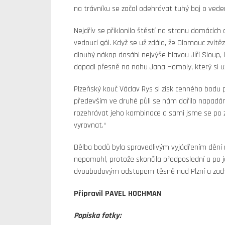
na trávníku se začal odehrávat tuhý boj o veden
Nejdřív se přiklonilo štěstí na stranu domácích
vedoucí gól. Když se už zdálo, že Olomouc zvítěz
dlouhý nákop dosáhl nejvýše hlavou Jiří Sloup, k
dopadl přesně na nohu Jana Homoly, který si už 
Plzeňský kouč Václav Rys si zisk cenného bodu p
především ve druhé půli se nám dařilo napadán
rozehrávat jeho kombinace a sami jsme se po z
vyrovnat.“
Dělba bodů byla spravedlivým vyjádřením dění 
nepomohl, protože skončila předposlední a po 
dvoubodovým odstupem těsně nad Plzní a zachr
Připravil PAVEL HOCHMAN
Popiska fotky: