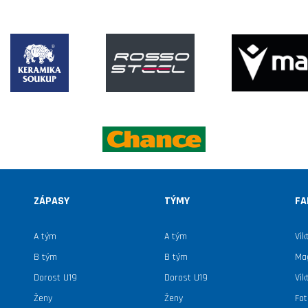
ZÁPASY
TÝMY
FA
A tým
A tým
Vik
B tým
B tým
Mag
Dorost U19
Dorost U19
Vik
Ženy
Ženy
Fot