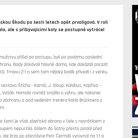
skou Škodu po šesti letech opět prvoligová. V roli
a, ale s přibývajícími koly se postupně vytrácel
mužstvu přišel po postupu, byli po podzimu poslední,
záchranu. Body získávali hlavně doma, kde dokázali porazit
0, Trnavu 2:1 a sem tam nějaký bodík přivezli i z venku.
estava Štícha - Kamiš, J. Sloup, Kalabus, Kopřiva -
), Vašák, Homola rovněž snažila o výhru, ale nakonec
i o záchranu a pod vedením trenéra Karla Brücknera z
um.
 šancí je však plzeňská obrana v čele s navrátilcem z
oupem nepustila. Gólem do šatny přesto poslal před
 ale brzo po přestávce Petr Čermák vyrovnal na 1:1 a