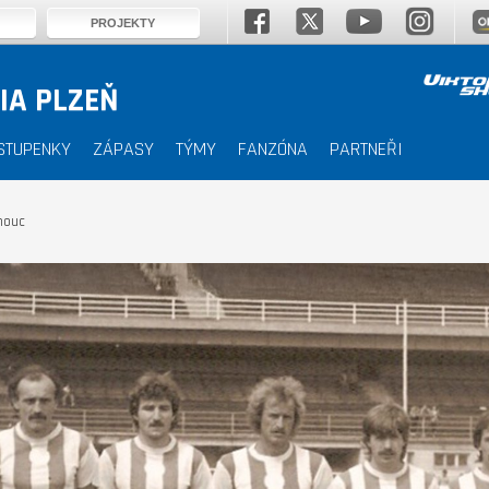
PROJEKTY
IA PLZEŇ
STUPENKY
ZÁPASY
TÝMY
FANZÓNA
PARTNEŘI
mouc