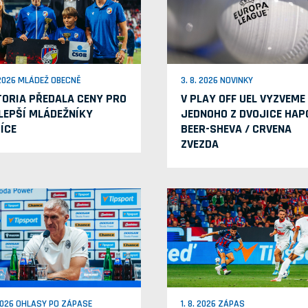
 2026 MLÁDEŽ OBECNĚ
3. 8. 2026 NOVINKY
TORIA PŘEDALA CENY PRO
V PLAY OFF UEL VYZVEME
LEPŠÍ MLÁDEŽNÍKY
JEDNOHO Z DVOJICE HAP
ÍCE
BEER-SHEVA / CRVENA
ZVEZDA
 2026 OHLASY PO ZÁPASE
1. 8. 2026 ZÁPAS