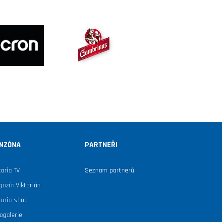
NZÓNA
PARTNEŘI
toria TV
Seznam partnerů
azín Viktorián
toria shop
ogalerie