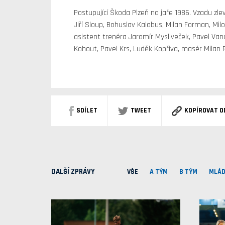
Postupující Škoda Plzeň na jaře 1986. Vzadu zle
Jiří Sloup, Bohuslav Kalabus, Milan Forman, Mil
asistent trenéra Jaromír Mysliveček, Pavel Van
Kohout, Pavel Krs, Luděk Kopřiva, masér Milan 
SDÍLET
TWEET
KOPÍROVAT O
DALŠÍ ZPRÁVY
VŠE
A TÝM
B TÝM
MLÁD