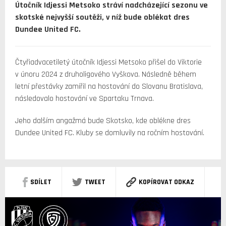
Útočník Idjessi Metsoko stráví nadcházející sezonu ve
skotské nejvyšší soutěži, v níž bude oblékat dres
Dundee United FC.
Čtyřiadvacetiletý útočník Idjessi Metsoko přišel do Viktorie
v únoru 2024 z druholigového Vyškova. Následně během
letní přestávky zamířil na hostování do Slovanu Bratislava,
následovalo hostování ve Spartaku Trnava.
Jeho dalším angažmá bude Skotsko, kde oblékne dres
Dundee United FC. Kluby se domluvily na ročním hostování.
SDÍLET
TWEET
KOPÍROVAT ODKAZ