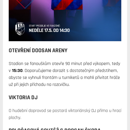
OTEVŘENÍ DOOSAN ARENY
Stadion se fanouškům otevře 90 minut před výkopem, tedy
v
15:30
. Doporučujeme dorazit s dostatečným předstihem,
abyste se vyhnuli frontám u turniketů a mohli přivítat hráče
už při jejich příchodu na rozcvičku.
VIKTORIA DJ
O hudební doprovod se postará viktoriánský DJ přímo u hrací
plochy.