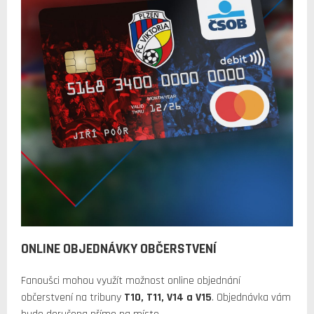
ONLINE OBJEDNÁVKY OBČERSTVENÍ
Fanoušci mohou využít možnost online objednání
občerstvení na tribuny
T10, T11, V14 a V15
. Objednávka vám