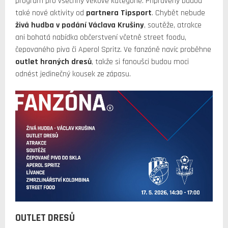
program pro všechny věkové kategorie. Připraveny budou
také nové aktivity od
partnera Tipsport
. Chybět nebude
živá hudba v podání Václava Krušiny
, soutěže, atrakce
ani bohatá nabídka občerstvení včetně street foodu,
čepovaného piva či Aperol Spritz. Ve fanzóně navíc proběhne
outlet hraných dresů
, takže si fanoušci budou moci
odnést jedinečný kousek ze zápasu.
OUTLET DRESŮ