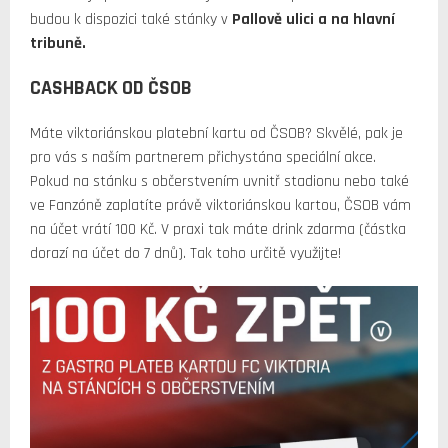
budou k dispozici také stánky v
Pallově ulici a na hlavní
tribuně.
CASHBACK OD ČSOB
Máte viktoriánskou platební kartu od ČSOB? Skvělé, pak je
pro vás s naším partnerem přichystána speciální akce.
Pokud na stánku s občerstvením uvnitř stadionu nebo také
ve Fanzóně zaplatíte právě viktoriánskou kartou, ČSOB vám
na účet vrátí 100 Kč. V praxi tak máte drink zdarma (částka
dorazí na účet do 7 dnů). Tak toho určitě využijte!