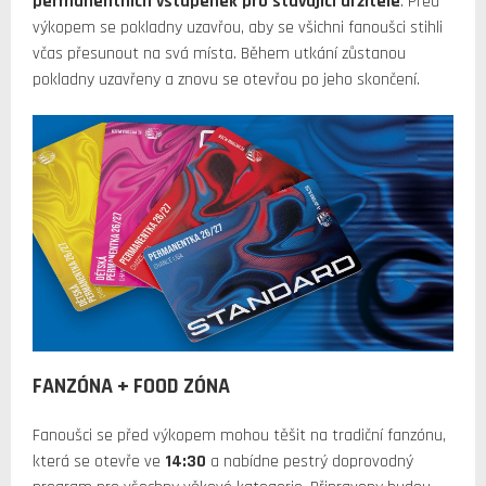
permanentních vstupenek pro stávající držitele
. Před
výkopem se pokladny uzavřou, aby se všichni fanoušci stihli
včas přesunout na svá místa. Během utkání zůstanou
pokladny uzavřeny a znovu se otevřou po jeho skončení.
FANZÓNA + FOOD ZÓNA
Fanoušci se před výkopem mohou těšit na tradiční fanzónu,
která se otevře ve
14:30
a nabídne pestrý doprovodný