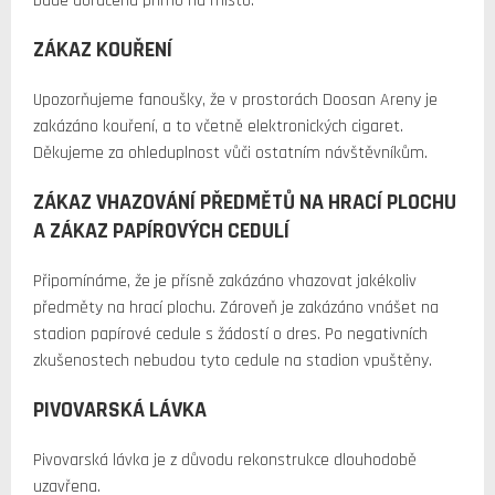
bude doručena přímo na místo.
ZÁKAZ KOUŘENÍ
Upozorňujeme fanoušky, že v prostorách Doosan Areny je
zakázáno kouření, a to včetně elektronických cigaret.
Děkujeme za ohleduplnost vůči ostatním návštěvníkům.
ZÁKAZ VHAZOVÁNÍ PŘEDMĚTŮ NA HRACÍ PLOCHU
A ZÁKAZ PAPÍROVÝCH CEDULÍ
Připomínáme, že je přísně zakázáno vhazovat jakékoliv
předměty na hrací plochu. Zároveň je zakázáno vnášet na
stadion papírové cedule s žádostí o dres. Po negativních
zkušenostech nebudou tyto cedule na stadion vpuštěny.
PIVOVARSKÁ LÁVKA
Pivovarská lávka je z důvodu rekonstrukce dlouhodobě
uzavřena.