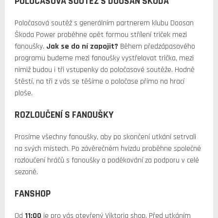
POLOČASOVÁ SOUTĚŽ S DOOSAN ŠKODA
Poločasová soutěž s generálním partnerem klubu Doosan
Škoda Power proběhne opět formou střílení triček mezi
fanoušky.
Jak se do ní zapojit?
Během předzápasového
programu budeme mezi fanoušky vystřelovat trička, mezi
nimiž budou i tři vstupenky do poločasové soutěže. Hodně
štěstí, na tři z vás se těšíme o poločase přímo na hrací
ploše.
ROZLOUČENÍ S FANOUŠKY
Prosíme všechny fanoušky, aby po skončení utkání setrvali
na svých místech. Po závěrečném hvizdu proběhne společné
rozloučení hráčů s fanoušky a poděkování za podporu v celé
sezoně.
FANSHOP
Od
11:00
je pro vás otevřený Viktoria shop. Před utkáním