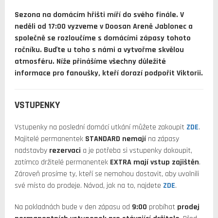
Sezona na domácím hřišti míří do svého finále. V
neděli od 17:00 vyzveme v Doosan Areně Jablonec a
společně se rozloučíme s domácími zápasy tohoto
ročníku. Buďte u toho s námi a vytvořme skvělou
atmosféru. Níže přinášíme všechny důležité
informace pro fanoušky, kteří dorazí podpořit Viktorii.
VSTUPENKY
Vstupenky na poslední domácí utkání můžete zakoupit
ZDE
.
Majitelé permanentek
STANDARD nemají
na zápasy
nadstavby
rezervaci
a je potřeba si vstupenky dokoupit,
zatímco držitelé permanentek
EXTRA mají vstup zajištěn
.
Zároveň prosíme ty, kteří se nemohou dostavit, aby uvolnili
své místo do prodeje. Návod, jak na to, najdete
ZDE
.
Na pokladnách bude v den zápasu od
9:00
probíhat
prodej