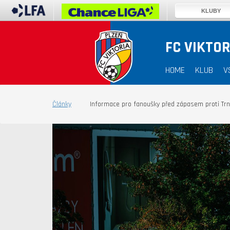
KLUBY
FC VIKTOR
HOME
KLUB
V
Články
Informace pro fanoušky před zápasem proti Tr