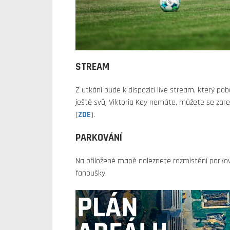
STREAM
Z utkání bude k dispozici live stream, který p
ještě svůj Viktoria Key nemáte, můžete se za
(
ZDE
).
PARKOVÁNÍ
Na přiložené mapě naleznete rozmístění parkov
fanoušky.