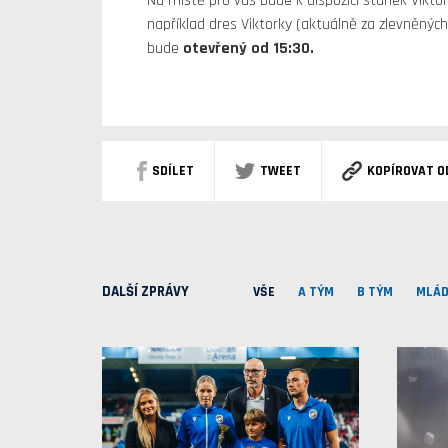
Na místě pro vás bude k dispozici stánek Viktori
například dres Viktorky (aktuálně za zlevněnýc
bude
otevřený od 15:30.
SDÍLET
TWEET
KOPÍROVAT O
DALŠÍ ZPRÁVY
VŠE
A TÝM
B TÝM
MLÁD