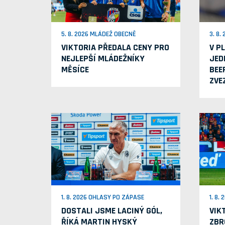
5. 8. 2026 MLÁDEŽ OBECNĚ
3. 8.
VIKTORIA PŘEDALA CENY PRO
V P
NEJLEPŠÍ MLÁDEŽNÍKY
JED
MĚSÍCE
BEE
ZVE
1. 8. 2026 OHLASY PO ZÁPASE
1. 8.
DOSTALI JSME LACINÝ GÓL,
VIK
ŘÍKÁ MARTIN HYSKÝ
ZBR