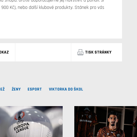
a shopu. Určitě doporučujeme jej navštívit a pořídit si
h 900 Kč), nebo další klubové produkty. Stánek pro vás
DKAZ
TISK STRÁNKY
EŽ
ŽENY
ESPORT
VIKTORKA DO ŠKOL