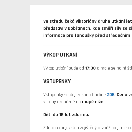
Ve středu čeká viktoriány druhé utkání let
představí v Dobřanech, kde změří síly se
informace pro fanoušky před středečním
VÝKOP UTKÁNÍ
Výkop utkání bude od
17:00
a hraje se na hřišt
VSTUPENKY
Vstupenky se dají zakoupit online
ZDE
. Cena v
vstupy označené na
mapě níže.
Děti do 15 let zdarma.
Zdarma mají vstup zajištěný rovněž majitelé 