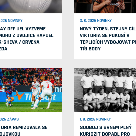
 2026 NOVINKY
3. 8. 2026 NOVINKY
LAY OFF UEL VYZVEME
NOVÝ TÝDEN, STEJNÝ CÍL
NOHO Z DVOJICE HAPOEL
VIKTORIA SE POKUSÍ V
R-SHEVA / CRVENA
TEPLICÍCH VYBOJOVAT P
ZDA
TŘI BODY
 2026 ZÁPAS
1. 8. 2026 NOVINKY
TORIA REMIZOVALA SE
SOUBOJ S BRNEM PLNÝ
OJOVKOU
KURIOZIT DOPADL PRO