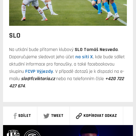
SLO
Na utkání bude přítomen klubový
SLO Tomáš Nesveda
.
Doporučujeme sledovat jeho účet
na síti X
, kde bude sdílet
aktuální informace pro fanoušky, a také facebookovou
skupinu
FCVP Výjezdy
. V případě dotazů je k dispozici na e-
mailu
slo@fcviktoria.cz
nebo na telefonním čísle
+420 722
427 674
.
SDÍLET
TWEET
KOPÍROVAT ODKAZ