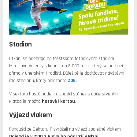
Stadion
Utkání se odehraje na Městském fotbalovém stadionu
Miroslava Valenty s kapacitou 8 000 míst, který se nachází
přímo v Uherském Hradišti. Důležité je dodržovat návštěvní
řád stadionu, který naleznete
ZDE.
V sektoru hostů bude k dispozici stánek s občerstvením.
Platba je možná
hotově
i
kartou
.
Výjezd vlakem
Fanoušci ze Sektoru-P vyrážejí na výjezd společně vlakem.
Odjezd je v 7:00 z Hlavního nádraží v Plzni
.