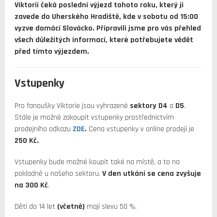
Viktorii čeká poslední výjezd tohoto roku, který ji
zavede do Uherského Hradiště, kde v sobotu od 15:00
vyzve domácí Slovácko. Připravili jsme pro vás přehled
všech důležitých informací, které potřebujete vědět
před tímto výjezdem.
Vstupenky
Pro fanoušky Viktorie jsou vyhrazené
sektory D4
a
D5
.
Stále je možné zakoupit vstupenky prostřednictvím
prodejního odkazu
ZDE
.
Cena vstupenky v online prodeji je
250 Kč.
Vstupenky bude možné koupit také na místě, a to na
pokladně u našeho sektoru.
V den utkání se cena zvyšuje
na
300 Kč
.
Děti do 14 let
(včetně)
mají slevu 50 %.