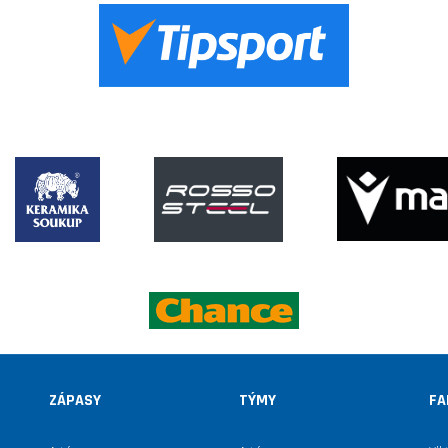
ZÁPASY
TÝMY
FA