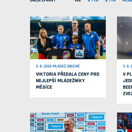
DALŠÍ ZPRÁVY
VŠE
A TÝM
B TÝM
MLÁD
5. 8. 2026 MLÁDEŽ OBECNĚ
3. 8.
VIKTORIA PŘEDALA CENY PRO
V P
NEJLEPŠÍ MLÁDEŽNÍKY
JED
MĚSÍCE
BEE
ZVE