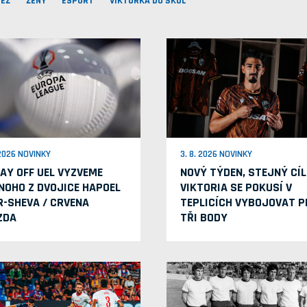
EŽ
ŽENY
ESPORT
VIKTORKA DO ŠKOL
 2026 NOVINKY
3. 8. 2026 NOVINKY
LAY OFF UEL VYZVEME
NOVÝ TÝDEN, STEJNÝ CÍL
NOHO Z DVOJICE HAPOEL
VIKTORIA SE POKUSÍ V
R-SHEVA / CRVENA
TEPLICÍCH VYBOJOVAT P
ZDA
TŘI BODY