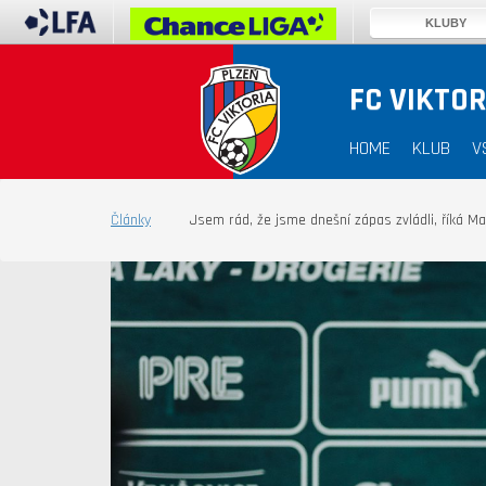
KLUBY
FC VIKTOR
HOME
KLUB
V
Články
Jsem rád, že jsme dnešní zápas zvládli, říká Ma