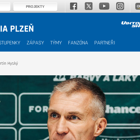
PROJEKTY
IA PLZEŇ
STUPENKY
ZÁPASY
TÝMY
FANZÓNA
PARTNEŘI
rtin Hyský