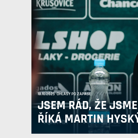
18.10.2025 OHLASY PO ZÁPASE
JSEM RÁD, ŽE JSME
ŘÍKÁ MARTIN HYSK