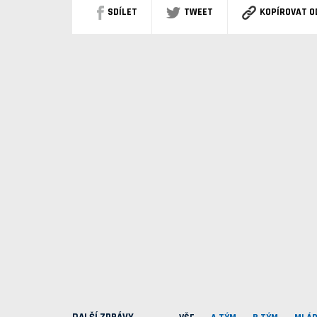
SDÍLET
TWEET
KOPÍROVAT O