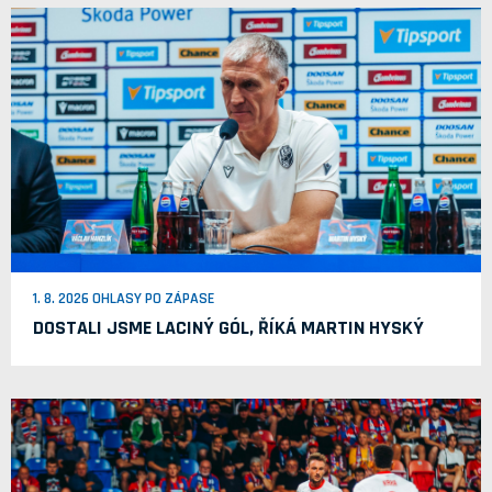
1. 8. 2026 OHLASY PO ZÁPASE
DOSTALI JSME LACINÝ GÓL, ŘÍKÁ MARTIN HYSKÝ