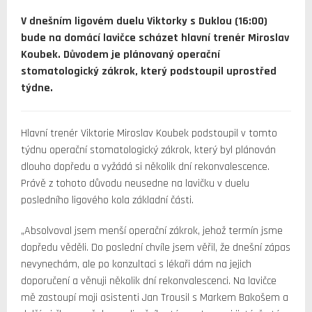
V dnešním ligovém duelu Viktorky s Duklou (16:00)
bude na domácí lavičce scházet hlavní trenér Miroslav
Koubek. Důvodem je plánovaný operační
stomatologický zákrok, který podstoupil uprostřed
týdne.
Hlavní trenér Viktorie Miroslav Koubek podstoupil v tomto
týdnu operační stomatologický zákrok, který byl plánován
dlouho dopředu a vyžádá si několik dní rekonvalescence.
Právě z tohoto důvodu neusedne na lavičku v duelu
posledního ligového kola základní části.
„Absolvoval jsem menší operační zákrok, jehož termín jsme
dopředu věděli. Do poslední chvíle jsem věřil, že dnešní zápas
nevynechám, ale po konzultaci s lékaři dám na jejich
doporučení a věnuji několik dní rekonvalescenci. Na lavičce
mě zastoupí moji asistenti Jan Trousil s Markem Bakošem a