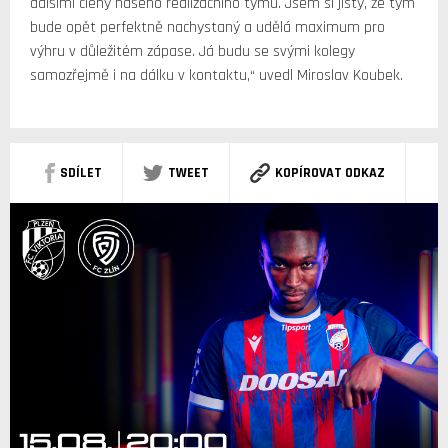
dalšími členy našeho realizačního týmu. Jsem si jistý, že tým
bude opět perfektně nachystaný a udělá maximum pro
výhru v důležitém zápase. Já budu se svými kolegy
samozřejmě i na dálku v kontaktu,“ uvedl Miroslav Koubek.
SDÍLET
TWEET
KOPÍROVAT ODKAZ