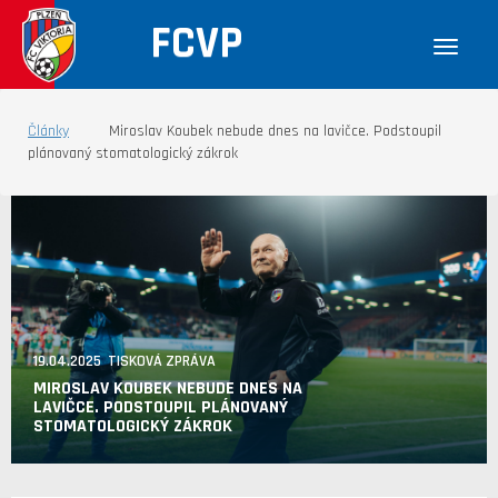
FCVP
Články
Miroslav Koubek nebude dnes na lavičce. Podstoupil
plánovaný stomatologický zákrok
19.04.2025 TISKOVÁ ZPRÁVA
MIROSLAV KOUBEK NEBUDE DNES NA
LAVIČCE. PODSTOUPIL PLÁNOVANÝ
STOMATOLOGICKÝ ZÁKROK