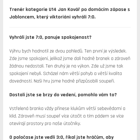
Trenér kategorie U14 Jan Kovář po domácím zápase s
Jabloncem, který viktoriáni vyhráli 7:0.
Vyhráli jste 7:0, panuje spokojenost?
Výhru bych hodnotil ze dvou pohledů. Ten první je výsledek.
Zde jsme spokojení, jelikož jsme dali hodně branek a zároveň
žádnou nedostali. Ten druhý je na výkon. Zde už jsme tak
spokojení nebyli. Scházel nám větší pohyb a větší kvalita
dovedností. Naši hru jsme hodně přizpůsobili soupeři.
Dostali jste se brzy do vedení, pomohlo vám to?
Vstřelená branka vždy přinese klukům větší sebevědomí a
klid. Zároveň musí soupeř více útočit a tím pádem se více
otevírají prostory pro naše útočníky.
O poločase jste vedli 3:0, říkal jste hráčům, aby