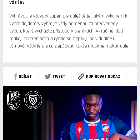
vás je?
Vyhrávat je vždycky super, ale důležité je, jakým výkonem k
výhře dojdeme. Výhra je vždy odměnou za předvedený
výkon, který vychází z přístupu v trénincích. Aktuálně kluci
makají na trénincích a rychle se zlepšují individuálně i
týmově. Vždy je ale co zlepšovat, takže musíme makat dále.
SDÍLET
TWEET
KOPÍROVAT ODKAZ