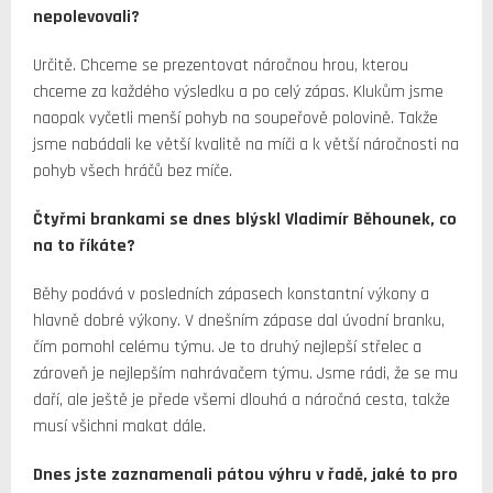
nepolevovali?
Určitě. Chceme se prezentovat náročnou hrou, kterou
chceme za každého výsledku a po celý zápas. Klukům jsme
naopak vyčetli menší pohyb na soupeřově polovině. Takže
jsme nabádali ke větší kvalitě na míči a k větší náročnosti na
pohyb všech hráčů bez míče.
Čtyřmi brankami se dnes blýskl Vladimír Běhounek, co
na to říkáte?
Běhy podává v posledních zápasech konstantní výkony a
hlavně dobré výkony. V dnešním zápase dal úvodní branku,
čím pomohl celému týmu. Je to druhý nejlepší střelec a
zároveň je nejlepším nahrávačem týmu. Jsme rádi, že se mu
daří, ale ještě je přede všemi dlouhá a náročná cesta, takže
musí všichni makat dále.
Dnes jste zaznamenali pátou výhru v řadě, jaké to pro