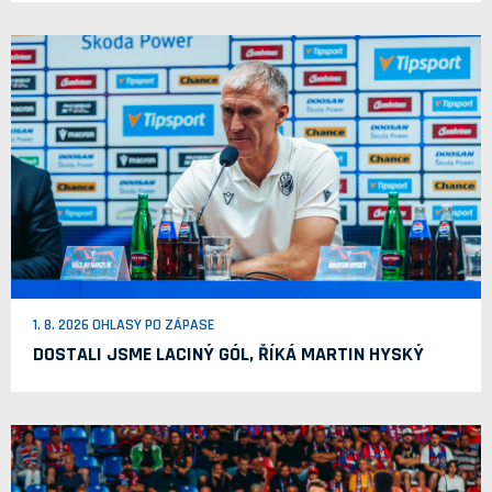
1. 8. 2026 OHLASY PO ZÁPASE
DOSTALI JSME LACINÝ GÓL, ŘÍKÁ MARTIN HYSKÝ