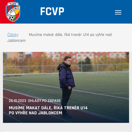
FCVP
Články
Musíme makat dále, říká trenér U14 po výhře nad
Jabloncem
26.10.2023 OHLASY PO ZÁPASE
MUSÍME MAKAT DÁLE, ŘÍKÁ TRENÉR U14
PO VÝHŘE NAD JABLONCEM