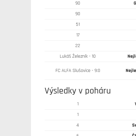
90
G
90
51
17
22
Lukáš Železník - 10
Nejl
FC ALFA Slušovice - 9:0
Nejl
Výsledky v poháru
1
1
4
S
6
Č