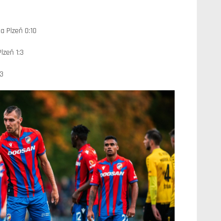
a Plzeň 0:10
Plzeň 1:3
:3