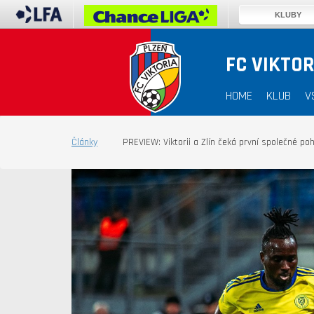
KLUBY
FC VIKTOR
HOME
KLUB
V
Články
PREVIEW: Viktorii a Zlín čeká první společné poh