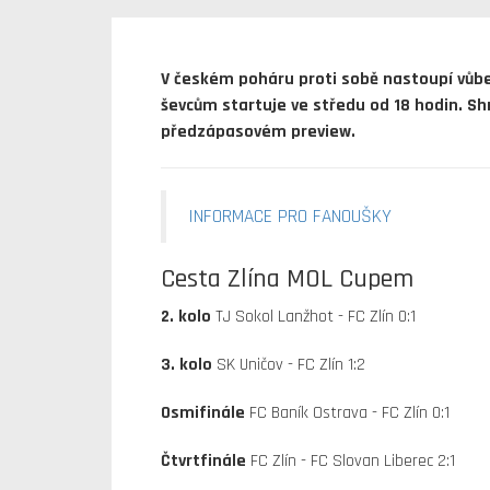
V českém poháru proti sobě nastoupí vůbec 
ševcům startuje ve středu od 18 hodin. S
předzápasovém preview.
INFORMACE PRO FANOUŠKY
Cesta Zlína MOL Cupem
2. kolo
TJ Sokol Lanžhot - FC Zlín 0:1
3. kolo
SK Uničov - FC Zlín 1:2
Osmifinále
FC Baník Ostrava - FC Zlín 0:1
Čtvrtfinále
FC Zlín - FC Slovan Liberec 2:1