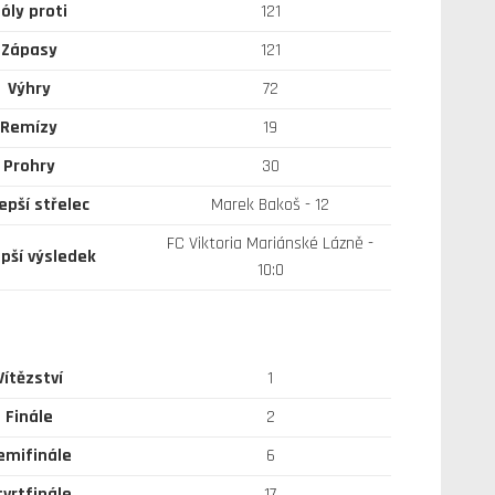
óly proti
121
Zápasy
121
Výhry
72
Remízy
19
Prohry
30
epší střelec
Marek Bakoš - 12
FC Viktoria Mariánské Lázně -
epší výsledek
10:0
Vítězství
1
Finále
2
emifinále
6
tvrtfinále
17