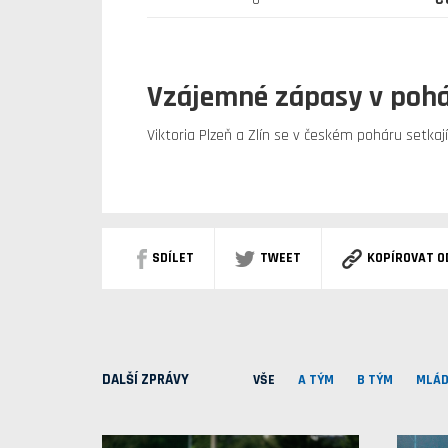
Vzájemné zápasy v poh
Viktoria Plzeň a Zlín se v českém poháru setkaj
SDÍLET
TWEET
KOPÍROVAT O
DALŠÍ ZPRÁVY
VŠE
A TÝM
B TÝM
MLÁD