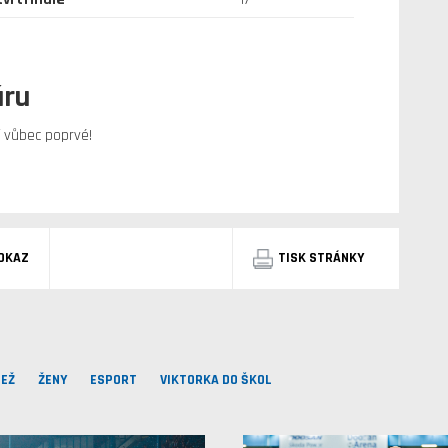
áru
í vůbec poprvé!
DKAZ
TISK STRÁNKY
EŽ
ŽENY
ESPORT
VIKTORKA DO ŠKOL