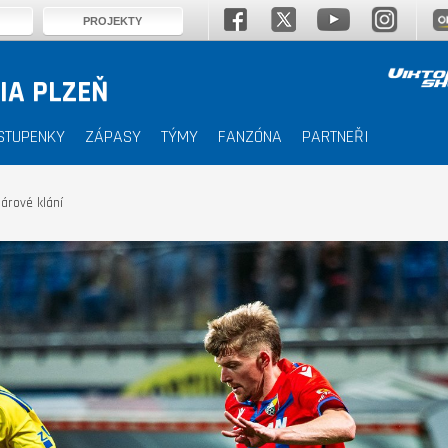
PROJEKTY
IA PLZEŇ
STUPENKY
ZÁPASY
TÝMY
FANZÓNA
PARTNEŘI
árové klání