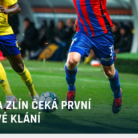
A ZLÍN ČEKÁ PRVNÍ
É KLÁNÍ