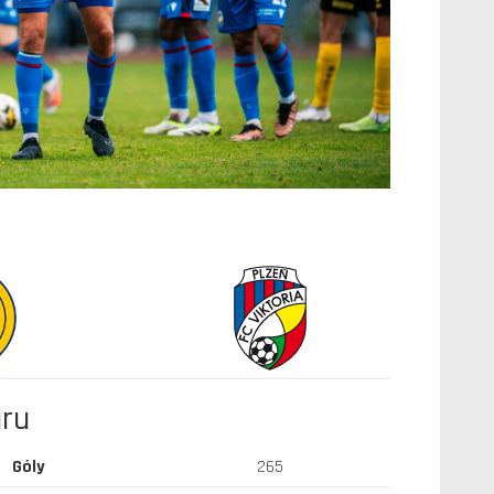
áru
Góly
265