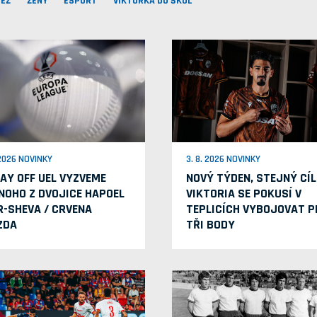
EŽ
ŽENY
ESPORT
VIKTORKA DO ŠKOL
 2026 NOVINKY
3. 8. 2026 NOVINKY
LAY OFF UEL VYZVEME
NOVÝ TÝDEN, STEJNÝ CÍL
NOHO Z DVOJICE HAPOEL
VIKTORIA SE POKUSÍ V
R-SHEVA / CRVENA
TEPLICÍCH VYBOJOVAT P
ZDA
TŘI BODY