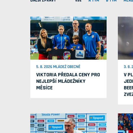
DALŠÍ ZPRÁVY
VŠE
A TÝM
B TÝM
MLÁD
5. 8. 2026 MLÁDEŽ OBECNĚ
3. 8.
VIKTORIA PŘEDALA CENY PRO
V P
NEJLEPŠÍ MLÁDEŽNÍKY
JED
MĚSÍCE
BEE
ZVE