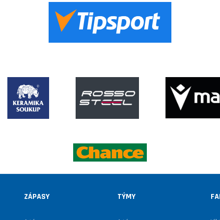
ZÁPASY
TÝMY
FA