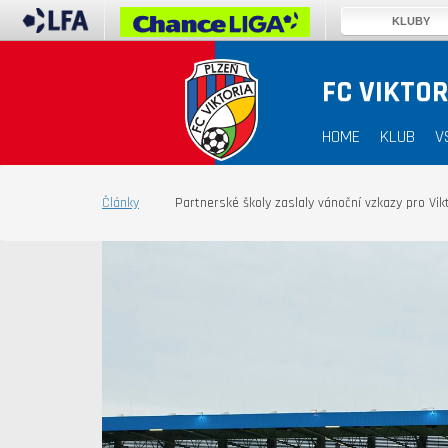
KLUBY
FC VIKTOR
HOME
KLUB
V
Články
Partnerské školy zaslaly vánoční vzkazy pro Vikt