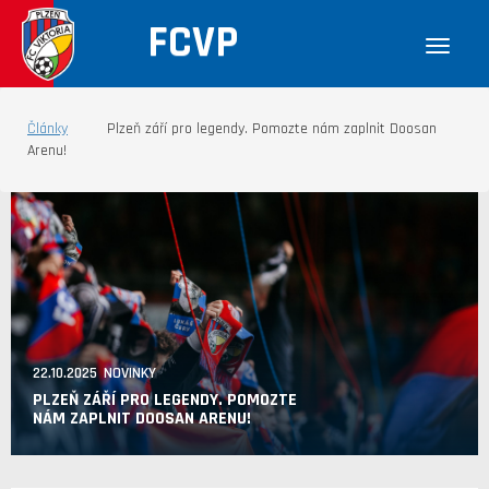
FCVP
Články
Plzeň září pro legendy. Pomozte nám zaplnit Doosan
Arenu!
22.10.2025 NOVINKY
PLZEŇ ZÁŘÍ PRO LEGENDY. POMOZTE
NÁM ZAPLNIT DOOSAN ARENU!