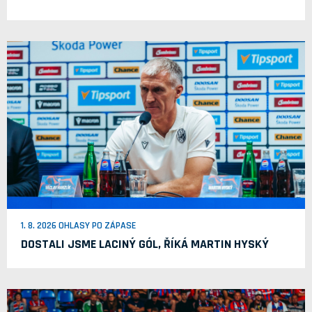
1. 8. 2026 OHLASY PO ZÁPASE
DOSTALI JSME LACINÝ GÓL, ŘÍKÁ MARTIN HYSKÝ