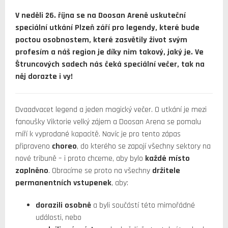
V neděli 26. října se na Doosan Areně uskuteční
speciální utkání Plzeň září pro legendy, které bude
poctou osobnostem, které zasvětily život svým
profesím a náš region je díky nim takový, jaký je. Ve
Štruncových sadech nás čeká speciální večer, tak na
něj dorazte i vy!
Dvaadvacet legend a jeden magický večer. O utkání je mezi
fanoušky Viktorie velký zájem a Doosan Arena se pomalu
míří k vyprodané kapacitě. Navíc je pro tento zápas
připraveno
choreo
, do kterého se zapojí všechny sektory na
nové tribuně – i proto chceme, aby bylo
každé místo
zaplněno
. Obracíme se proto na všechny
držitele
permanentních vstupenek
, aby:
dorazili osobně
a byli součástí této mimořádné
události, nebo