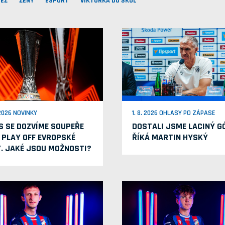
EŽ
ŽENY
ESPORT
VIKTORKA DO ŠKOL
 2026 NOVINKY
1. 8. 2026 OHLASY PO ZÁPASE
S SE DOZVÍME SOUPEŘE
DOSTALI JSME LACINÝ GÓ
 PLAY OFF EVROPSKÉ
ŘÍKÁ MARTIN HYSKÝ
Y. JAKÉ JSOU MOŽNOSTI?