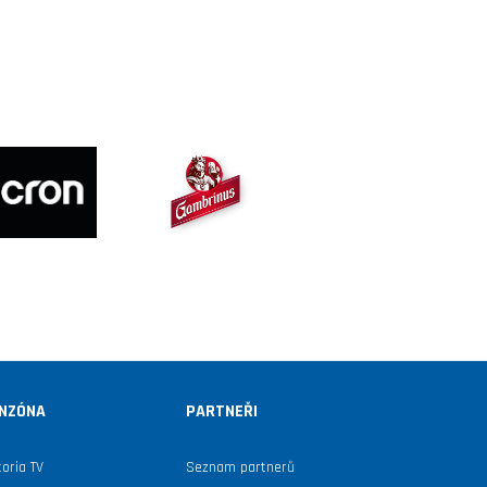
NZÓNA
PARTNEŘI
toria TV
Seznam partnerů