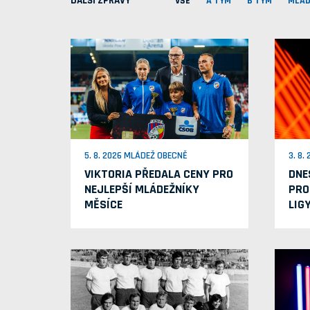
DALŠÍ ZPRÁVY
VŠE
A TÝM
B TÝM
MLÁD
5. 8. 2026 MLÁDEŽ OBECNĚ
3. 8.
VIKTORIA PŘEDALA CENY PRO
DNE
NEJLEPŠÍ MLÁDEŽNÍKY
PRO
MĚSÍCE
LIG