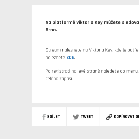
Na platformě Viktoria Key můžete sledovat 
Brno.
Stream naleznete na Viktoria Key, kde je potře
naleznete
ZDE
.
Po registraci na levé straně najedete do menu
celého zápasu.
SDÍLET
TWEET
KOPÍROVAT O