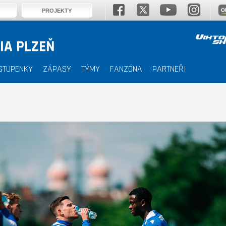
PROJEKTY
IA PLZEŇ
STUPENKY
ZÁPASY
TÝMY
FANZÓNA
PARTNEŘI