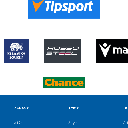
ZÁPASY
TÝMY
FA
A tým
A tým
Vik