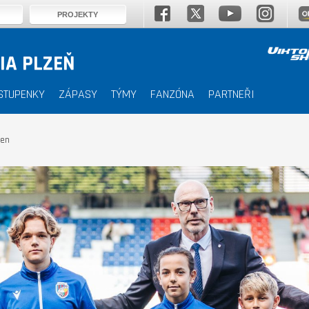
PROJEKTY
IA PLZEŇ
STUPENKY
ZÁPASY
TÝMY
FANZÓNA
PARTNEŘI
ben