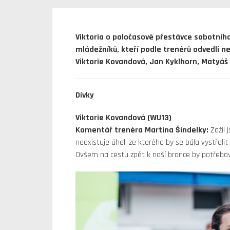
Viktoria o poločasové přestávce sobotního 
mládežníků, kteří podle trenérů odvedli ne
Viktorie Kovandová, Jan Kyklhorn, Matyáš 
Dívky
Viktorie Kovandová (WU13)
Komentář trenéra Martina Šindelky:
Zažil 
neexistuje úhel, ze kterého by se bála vystřeli
Ovšem na cestu zpět k naší brance by potřebo