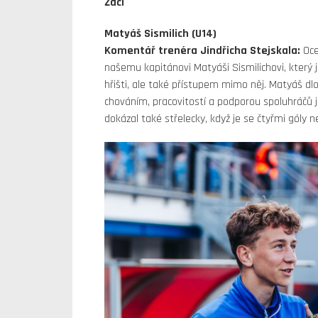
Žáci
Matyáš Sismilich (U14)
Komentář trenéra Jindřicha Stejskala:
Oce
našemu kapitánovi Matyáši Sismilichovi, který
hřišti, ale také přístupem mimo něj. Matyáš dl
chováním, pracovitostí a podporou spoluhráčů j
dokázal také střelecky, když je se čtyřmi góly