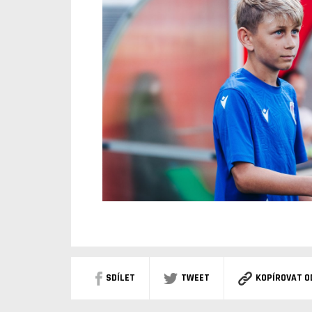
SDÍLET
TWEET
KOPÍROVAT O