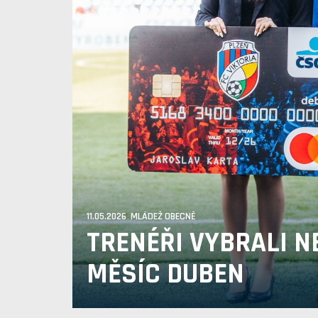
11.05.2026 MLÁDEŽ OBECNĚ
TRENÉŘI VYBRALI N
MĚSÍC DUBEN