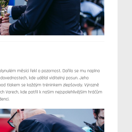
uplynulém měsíci řekl o pozornost. Dařilo se mu naplno
 dovednostech, kde udělal viditelný posun. Jeho
 pod tlakem se každým tréninkem zlepšovaly. Výrazně
ch Varech, kde patřil k našim nejspolehlivějším hráčům
denci.