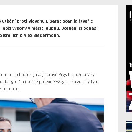
utkání proti Slovanu Liberec ocenila čtveřici
jlepší výkony v měsíci dubnu. Ocenění si odnesli
Sismilich a Alex Biedermann.
jsem málo hráček, jako je právě Viky. Protože u Viky
t a dát gól. Na útočné polovině vždy maká za celý tým.
vala mapu.