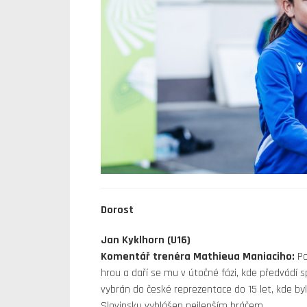
Dorost
Jan Kyklhorn (U16)
Komentář trenéra Mathieua Maniaciho:
Po
hrou a daří se mu v útočné fázi, kde předvádí s
vybrán do české reprezentace do 15 let, kde byl v
Slovinsku vyhlášen nejlepším hráčem.