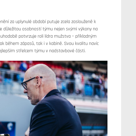
nění za uplynulé období putuje zcela zaslouženě k
 je důležitou osobností týmu nejen svými výkony na
ouhodobě potvrzuje roli lídra mužstva – příkladným
ak během zápasů, tak i v kabině. Svou kvalitu navíc
 nejlepším střelcem týmu v nadstavbové části.