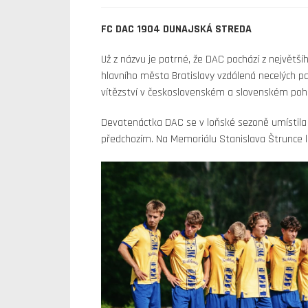
FC DAC 1904 DUNAJSKÁ STREDA
Už z názvu je patrné, že DAC pochází z největš
hlavního města Bratislavy vzdálená necelých p
vítězství v československém a slovenském pohá
Devatenáctka DAC se v loňské sezoně umístila 
předchozím. Na Memoriálu Stanislava Štrunce l