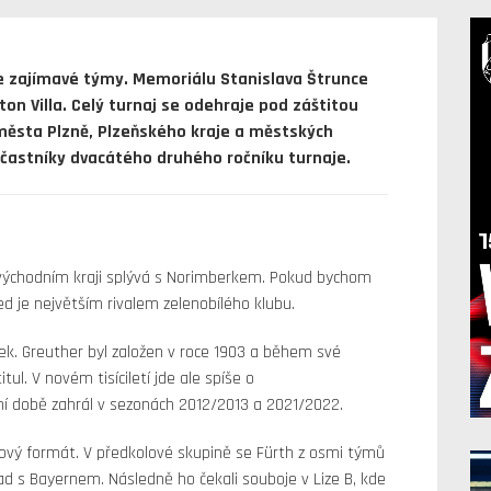
e zajímavé týmy. Memoriálu Stanislava Štrunce
on Villa. Celý turnaj se odehraje pod záštitou
města Plzně, Plzeňského kraje a městských
účastníky dvacátého druhého ročníku turnaje.
východním kraji splývá s Norimberkem. Pokud bychom
ed je největším rivalem zelenobílého klubu.
tek. Greuther byl založen v roce 1903 a během své
tul. V novém tisíciletí jde ale spíše o
ní době zahrál v sezonách 2012/2013 a 2021/2022.
ový formát. V předkolové skupině se Fürth z osmi týmů
d s Bayernem. Následně ho čekali souboje v Lize B, kde