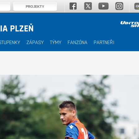
PROJEKTY
IA PLZEŇ
STUPENKY
ZÁPASY
TÝMY
FANZÓNA
PARTNEŘI