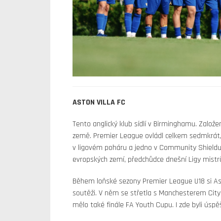
ASTON VILLA FC
Tento anglický klub sídlí v Birminghamu. Založen
země. Premier League ovládl celkem sedmkrát,
v ligovém poháru a jedno v Community Shieldu. V
evropských zemí, předchůdce dnešní Ligy mistr
Během loňské sezony Premier League U18 si Aston 
soutěži. V něm se střetla s Manchesterem City,
mělo také finále FA Youth Cupu. I zde byli úspěš