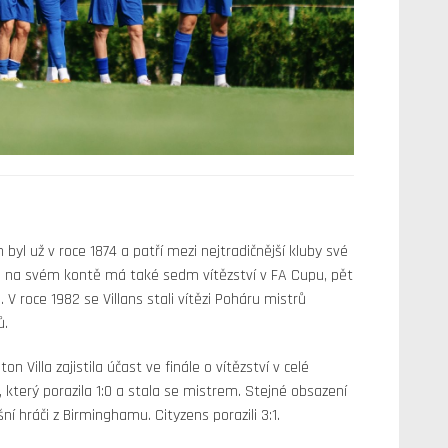
 byl už v roce 1874 a patří mezi nejtradičnější kluby své
 na svém kontě má také sedm vítězství v FA Cupu, pět
 roce 1982 se Villans stali vítězi Poháru mistrů
ů.
Villa zajistila účast ve finále o vítězství v celé
 který porazila 1:0 a stala se mistrem. Stejné obsazení
ní hráči z Birminghamu. Cityzens porazili 3:1.