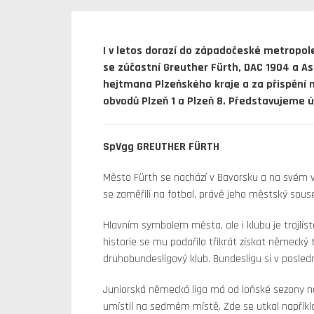
I v letos dorazí do západočeské metropol
se zúčastní Greuther Fürth, DAC 1904 a Ast
hejtmana Plzeňského kraje a za přispění 
obvodů Plzeň 1 a Plzeň 8. Představujeme 
SpVgg GREUTHER FÜRTH
Město Fürth se nachází v Bavorsku a na svém 
se zaměřili na fotbal, právě jeho městský sous
Hlavním symbolem města, ale i klubu je trojlís
historie se mu podařilo třikrát získat německý ti
druhobundesligový klub. Bundesligu si v posled
Juniorská německá liga má od loňské sezony n
umístil na sedmém místě. Zde se utkal napříkla