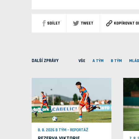
SDÍLET
TWEET
KOPÍROVAT O
DALŠÍ ZPRÁVY
VŠE
A TÝM
B TÝM
MLÁD
8. 8. 2026 B TÝM – REPORTÁŽ
REZERVA VIKTORIE
7. 8.