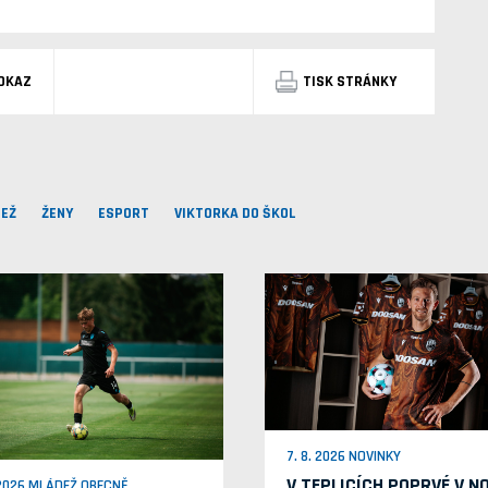
DKAZ
TISK STRÁNKY
EŽ
ŽENY
ESPORT
VIKTORKA DO ŠKOL
7. 8. 2026 NOVINKY
V TEPLICÍCH POPRVÉ V N
 2026 MLÁDEŽ OBECNĚ