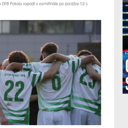
DFB Pokalu vypadl v osmifinále po porážce 1:3 s