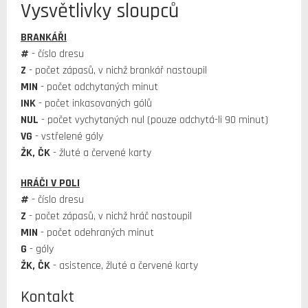
Vysvětlivky sloupců
BRANKÁŘI
#
- číslo dresu
Z
- počet zápasů, v nichž brankář nastoupil
MIN
- počet odchytaných minut
INK
- počet inkasovaných gólů
NUL
- počet vychytaných nul (pouze odchytá-li 90 minut)
VG
- vstřelené góly
ŽK, ČK
- žluté a červené karty
HRÁČI V POLI
#
- číslo dresu
Z
- počet zápasů, v nichž hráč nastoupil
MIN
- počet odehraných minut
G
- góly
ŽK, ČK
- asistence, žluté a červené karty
Kontakt