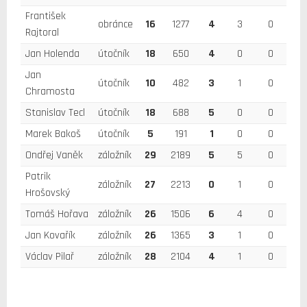
František
obránce
16
1277
4
3
0
Rajtoral
Jan Holenda
útočník
18
650
4
0
0
Jan
útočník
10
482
3
1
0
Chramosta
Stanislav Tecl
útočník
18
688
5
0
0
Marek Bakoš
útočník
5
191
1
0
0
Ondřej Vaněk
záložník
29
2189
5
5
0
Patrik
záložník
27
2213
0
1
0
Hrošovský
Tomáš Hořava
záložník
26
1506
6
4
0
Jan Kovařík
záložník
26
1365
3
1
0
Václav Pilař
záložník
28
2104
4
1
0