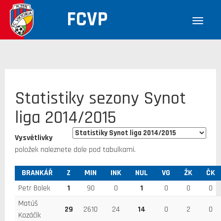
FCVP
Statistiky sezony Synot
liga 2014/2015
Vysvětlivky
položek naleznete dole pod tabulkami.
BRANKÁŘ
Z
MIN
INK
NUL
VG
ŽK
ČK
Petr Bolek
1
90
0
1
0
0
0
Matúš
29
2610
24
14
0
2
0
Kozáčik