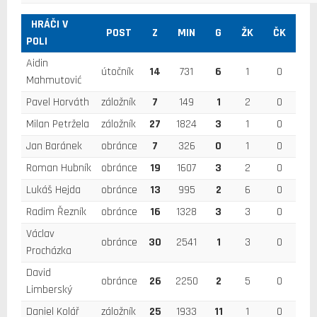
HRÁČI V
POST
Z
MIN
G
ŽK
ČK
POLI
Aidin
útočník
14
731
6
1
0
Mahmutović
Pavel Horváth
záložník
7
149
1
2
0
Milan Petržela
záložník
27
1824
3
1
0
Jan Baránek
obránce
7
326
0
1
0
Roman Hubník
obránce
19
1607
3
2
0
Lukáš Hejda
obránce
13
995
2
6
0
Radim Řezník
obránce
16
1328
3
3
0
Václav
obránce
30
2541
1
3
0
Procházka
David
obránce
26
2250
2
5
0
Limberský
Daniel Kolář
záložník
25
1933
11
1
0