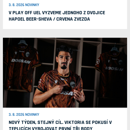
3. 8. 2026 NOVINKY
V PLAY OFF UEL VYZVEME JEDNOHO Z DVOJICE
HAPOEL BEER-SHEVA / CRVENA ZVEZDA
3. 8. 2026 NOVINKY
NOVÝ TÝDEN, STEJNÝ CÍL. VIKTORIA SE POKUSÍ V
TEPLICÍCH VYBOJOVAT PRVNÍ TŘI BODY