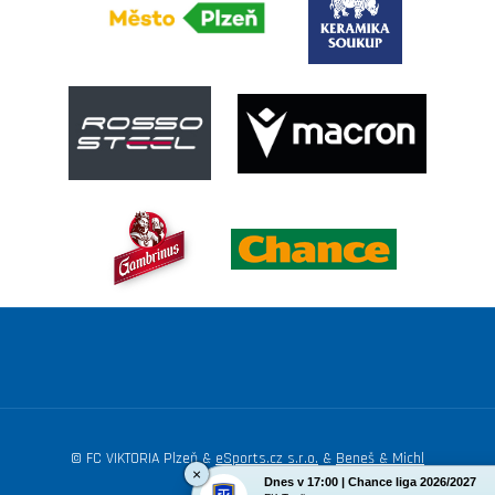
© FC VIKTORIA Plzeň &
eSports.cz s.r.o.
&
Beneš & Michl
×
Dnes v 17:00 | Chance liga 2026/2027
Nastavení cookies