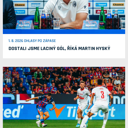
1. 8. 2026 OHLASY PO ZÁPASE
DOSTALI JSME LACINÝ GÓL, ŘÍKÁ MARTIN HYSKÝ