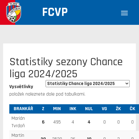
FCVP
Statistiky sezony Chance
liga 2024/2025
Vysvětlivky
položek naleznete dole pod tabulkami.
BRANKÁŘ
Z
MIN
INK
NUL
VG
ŽK
ČK
Marián
6
495
4
4
0
0
0
Tvrdoň
Martin