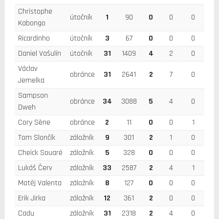
Christophe
útočník
1
90
0
0
0
Kabongo
Ricardinho
útočník
3
67
0
0
0
Daniel Vašulín
útočník
31
1409
4
2
0
Václav
obránce
31
2641
2
7
0
Jemelka
Sampson
obránce
34
3088
5
4
0
Dweh
Cory Sène
obránce
2
11
0
0
1
Tom Slončík
záložník
9
301
2
1
0
Cheick Souaré
záložník
5
328
0
0
0
Lukáš Červ
záložník
33
2587
2
4
1
Matěj Valenta
záložník
8
127
0
0
0
Erik Jirka
záložník
12
361
2
0
0
Cadu
záložník
31
2318
2
4
0