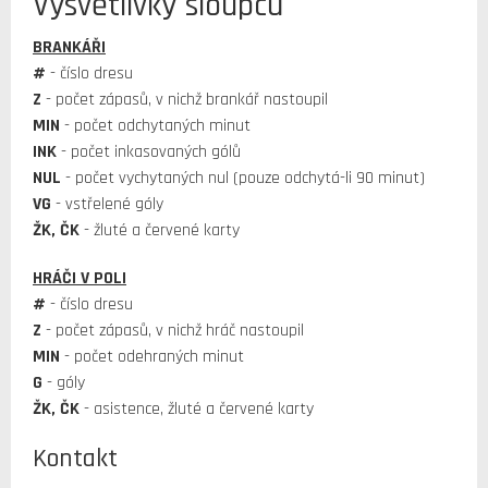
Vysvětlivky sloupců
BRANKÁŘI
#
- číslo dresu
Z
- počet zápasů, v nichž brankář nastoupil
MIN
- počet odchytaných minut
INK
- počet inkasovaných gólů
NUL
- počet vychytaných nul (pouze odchytá-li 90 minut)
VG
- vstřelené góly
ŽK, ČK
- žluté a červené karty
HRÁČI V POLI
#
- číslo dresu
Z
- počet zápasů, v nichž hráč nastoupil
MIN
- počet odehraných minut
G
- góly
ŽK, ČK
- asistence, žluté a červené karty
Kontakt