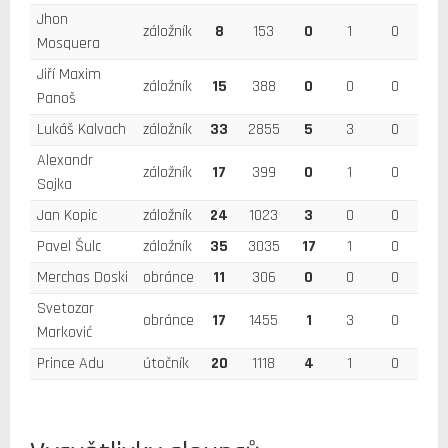
Jhon
záložník
8
153
0
1
0
Mosquera
Jiří Maxim
záložník
15
388
0
0
0
Panoš
Lukáš Kalvach
záložník
33
2855
5
3
0
Alexandr
záložník
17
399
0
1
0
Sojka
Jan Kopic
záložník
24
1023
3
0
0
Pavel Šulc
záložník
35
3035
17
1
0
Merchas Doski
obránce
11
306
0
0
0
Svetozar
obránce
17
1455
1
3
0
Marković
Prince Adu
útočník
20
1118
4
1
0