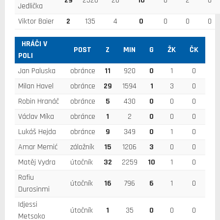
29
2520
26
10
0
2
0
Jedlička
Viktor Baier
2
135
4
0
0
0
0
HRÁČI V
POST
Z
MIN
G
ŽK
ČK
POLI
Jan Paluska
obránce
11
920
0
1
0
Milan Havel
obránce
29
1594
1
3
0
Robin Hranáč
obránce
5
430
0
0
0
Václav Míka
obránce
1
2
0
0
0
Lukáš Hejda
obránce
9
349
0
1
0
Amar Memić
záložník
15
1206
3
0
0
Matěj Vydra
útočník
32
2259
10
1
0
Rafiu
útočník
16
796
6
1
0
Durosinmi
Idjessi
útočník
1
35
0
0
0
Metsoko