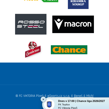
© FC VIKTORIA Plzeň &
eSports.cz s.r.o.
&
Beneš & Michl
×
Dnes v 17:00 | Chance liga 2026/2027
Nastavení cookies
FK Teplice
FC Viktoria Plzeň