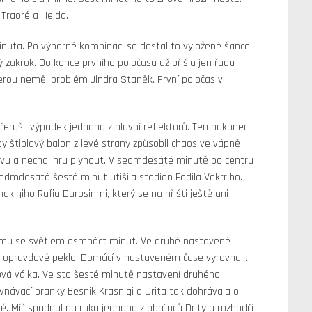
 Traoré a Hejda.
 minuta. Po výborné kombinaci se dostal to vyložené šance
 zákrok. Do konce prvního poločasu už přišla jen řada
erou neměl problém Jindra Staněk. První poločas v
erušil výpadek jednoho z hlavní reflektorů. Ten nakonec
, aby štiplavý balon z levé strany způsobil chaos ve vápně
ravu a nechal hru plynout. V sedmdesáté minutě po centru
Sedmdesátá šestá minut utišila stadion Fadila Vokrriho.
kigiho Rafiu Durosinmi, který se na hřišti ještě ani
lému se světlem osmnáct minut. Ve druhé nastavené
al opravdové peklo. Domácí v nastaveném čase vyrovnali.
dová válka. Ve sto šesté minutě nastavení druhého
vnávací branky Besnik Krasniqi a Drita tak dohrávala o
tě. Míč spadnul na ruku jednoho z obránců Drity a rozhodčí