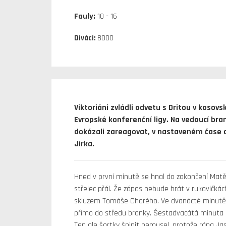
Fauly:
10 - 16
Diváci:
8000
Viktoriáni zvládli odvetu s Dritou v kosov
Evropské konferenční ligy. Na vedoucí bra
dokázali zareagovat, v nastaveném čase al
Jirka.
Hned v první minutě se hnal do zakončení Matěj
střelec přál. Že zápas nebude hrát v rukavičkác
skluzem Tomáše Chorého. Ve dvanácté minutě se
přímo do středu branky. Šestadvacátá minuta na
Ten ale šortky špinit nemusel, protože rána Ja