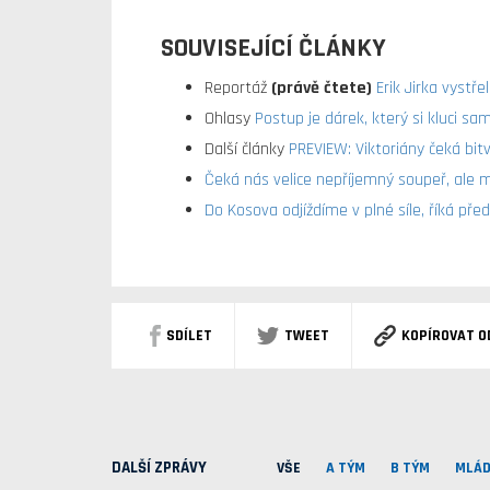
SOUVISEJÍCÍ ČLÁNKY
Reportáž
(právě čtete)
Erik Jirka vystře
Ohlasy
Postup je dárek, který si kluci sam
Další články
PREVIEW: Viktoriány čeká bit
Čeká nás velice nepříjemný soupeř, ale m
Do Kosova odjíždíme v plné síle, říká př
SDÍLET
TWEET
KOPÍROVAT O
DALŠÍ ZPRÁVY
VŠE
A TÝM
B TÝM
MLÁD