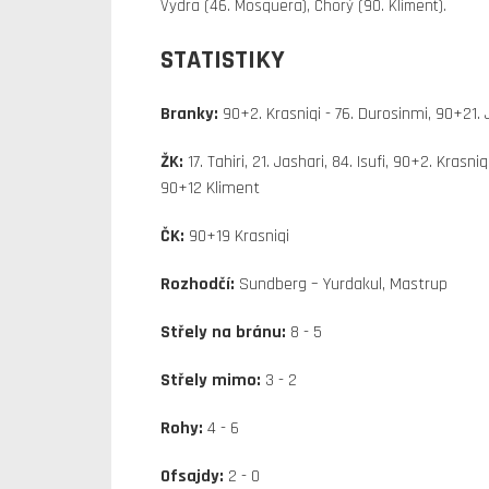
Vydra (46. Mosquera), Chorý (90. Kliment).
STATISTIKY
Branky:
90+2. Krasniqi - 76. Durosinmi, 90+21. 
ŽK:
17. Tahiri, 21. Jashari, 84. Isufi, 90+2. Krasn
90+12 Kliment
ČK:
90+19 Krasniqi
Rozhodčí:
Sundberg – Yurdakul, Mastrup
Střely na bránu:
8 - 5
Střely mimo:
3 - 2
Rohy:
4 - 6
Ofsajdy:
2 - 0