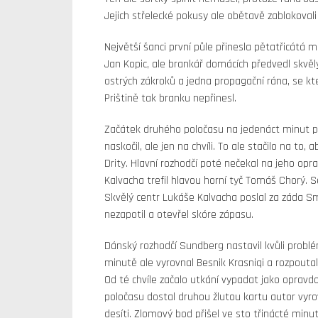
Jejich střelecké pokusy ale obětavě zablokovali
Největší šanci první půle přinesla pětatřicátá
Jan Kopic, ale brankář domácích předvedl skvělý
ostrých zákroků a jedna propagační rána, se kt
Prištině tak branku nepřinesl.
Začátek druhého poločasu na jedenáct minut př
naskočil, ale jen na chvíli. To ale stačilo na to
Drity. Hlavní rozhodčí poté nečekal na jeho op
Kalvacha trefil hlavou horní tyč Tomáš Chorý. 
Skvělý centr Lukáše Kalvacha poslal za záda Sma
nezapotil a otevřel skóre zápasu.
Dánský rozhodčí Sundberg nastavil kvůli prob
minutě ale vyrovnal Besnik Krasniqi a rozpout
Od té chvíle začalo utkání vypadat jako oprav
poločasu dostal druhou žlutou kartu autor vyro
desíti. Zlomový bod přišel ve sto třinácté minu