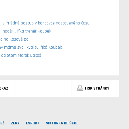
lil v Prištině postup v koncovce nastaveného času
i nadělili, říká trenér Koubek
va na Kosově poli
y máme svoji kvalitu, říká Koubek
ed odletem Marek Bakoš
DKAZ
TISK STRÁNKY
EŽ
ŽENY
ESPORT
VIKTORKA DO ŠKOL