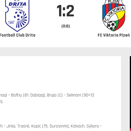
1:2
(0:0)
Football Club Drita
FC Viktoria Plzeň
haqi – Baftiu (81. Dabiqaj), Broja (C) – Selmani (90+13
).
– Jirka, Traoré, Kopic (75. Durosinmi), Kalvach, Sýkora –