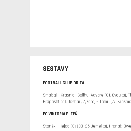
SESTAVY
FOOTBALL CLUB DRITA
Smakiqi – Krasniqi, Salihu, Agyare (81. Ovouka), T
Prapashtica), Jashari, Ajzeraj – Tahiri (77. Krasniqi
FC VIKTORIA PLZEŇ
Staněk – Hejda (C) (90+25 Jemelka), Hranáč, Dweh 