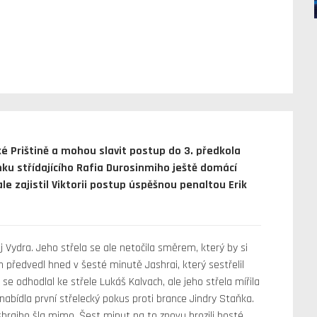
ské Prištině a mohou slavit postup do 3. předkola
nku střídajícího Rafia Durosinmiho ještě domácí
e zajistil Viktorii postup úspěšnou penaltou Erik
 Vydra. Jeho střela se ale netočila směrem, který by si
h předvedl hned v šesté minutě Jashrai, který sestřelil
 odhodlal ke střele Lukáš Kalvach, ale jeho střela mířila
bídla první střelecký pokus proti brance Jindry Staňka.
shraiho šla mimo. Šest minut na to znovu hrozili hosté.