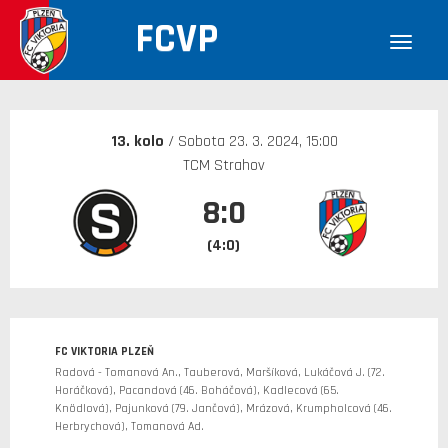
FCVP
30. 12. 1899
13. kolo
/ Sobota 23. 3. 2024, 15:00
TCM Strahov
8:0
(4:0)
FC VIKTORIA PLZEŇ
Radová - Tomanová An., Tauberová, Maršíková, Lukáčová J. (72.
Horáčková), Pacandová (46. Boháčová), Kadlecová (65.
Knödlová), Pajunková (79. Jančová), Mrázová, Krumpholcová (46.
Herbrychová), Tomanová Ad.