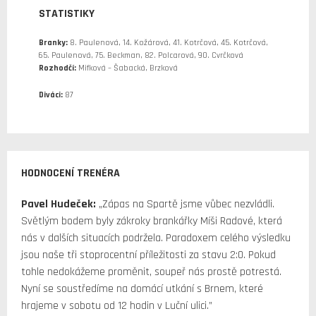
STATISTIKY
Branky:
8. Paulenová, 14. Kožárová, 41. Kotrčová, 45. Kotrčová,
65. Paulenová, 75. Beckman, 82. Polcarová, 90. Cvrčková
Rozhodčí:
Mifková – Šabacká, Brzková
Diváci:
87
HODNOCENÍ TRENÉRA
Pavel Hudeček:
„Zápas na Spartě jsme vůbec nezvládli.
Světlým bodem byly zákroky brankářky Míši Radové, která
nás v dalších situacích podržela. Paradoxem celého výsledku
jsou naše tři stoprocentní příležitosti za stavu 2:0. Pokud
tohle nedokážeme proměnit, soupeř nás prostě potrestá.
Nyní se soustředíme na domácí utkání s Brnem, které
hrajeme v sobotu od 12 hodin v Luční ulici.”