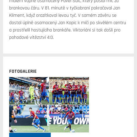
malém vápně osamocený Pavel Šulc, který poslal míč za
brankovou čáru. V 81. minutě v tyčkobraní pokračoval Jan
Kliment, když orazítkoval levou tyč. V samém závěru se
dostal úplně osamocený Jan Kopic k míči po skvělém centru
a prostřelil hostujícího brankáře. Viktoriáni si tak došli pro
pohodové vítězství 4:0.
FOTOGALERIE