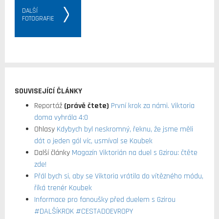
DALŠÍ
FOTOGRAFIE
SOUVISEJÍCÍ ČLÁNKY
Reportáž
(právě čtete)
První krok za námi. Viktoria
doma vyhrála 4:0
Ohlasy
Kdybych byl neskromný, řeknu, že jsme měli
dát o jeden gól víc, usmíval se Koubek
Další články
Magazín Viktorián na duel s Gzirou: čtěte
zde!
Přál bych si, aby se Viktoria vrátila do vítězného módu,
říká trenér Koubek
Informace pro fanoušky před duelem s Gzirou
#DALŠÍKROK #CESTADOEVROPY