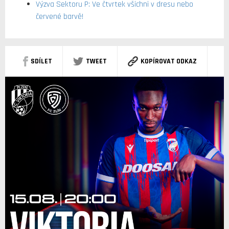
Výzva Sektoru P: Ve čtvrtek všichni v dresu nebo
červené barvě!
SDÍLET
TWEET
KOPÍROVAT ODKAZ