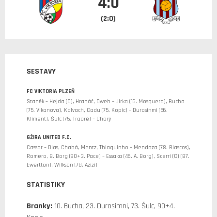
4:0
(2:0)
SESTAVY
FC VIKTORIA PLZEŇ
Staněk – Hejda (C), Hranáč, Dweh – Jirka (16. Mosquera), Bucha
(75. Vlkanova), Kalvach, Cadu (75. Kopic) – Durosinmi (56.
Kliment), Šulc (75. Traoré) – Chorý
GŻIRA UNITED F.C.
Cassar – Dias, Chabá, Mentz, Thiaquinho – Mendoza (78. Riascos),
Romero, B. Borg (90+3. Pace) – Essaka (46. A. Borg), Scerri (C) (87.
Ewertton), Wilkson (78. Azizi)
STATISTIKY
Branky:
10. Bucha, 23. Durosimni, 73. Šulc, 90+4.