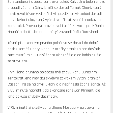
Ze standardní situace centroval Lukáš Kalvach a balon znovu
propadl vápnem Gziry, k míči se dostal Tomáš Chorý, který
hlavičkoval těsně vedle. O chvíli později se viktoriáni dostali
do velkého tlaku, který vyústil ve třikrát zvonící brankovou
konstrukci. Pravou tyč orazítkoval Lukáš Kalvach, poté Robin
Hranáč a do třetice na horní tyč zazvonil Rafiu Durosinmi.
Těsně před koncem prvního poločasu se dostal do dobré
pozice Tomáš Chorý. Ranou z otočky branku o pár desítek
centimetrů minul. Další šance už nepřišla a do kabin se šlo
za stavu 2:0.
První šanci druhého poločasu měl znovu Rafiu Durosinmi.
Tentokrát jeho hlavičku skvělým zákrokem vytáhl brankář
Cassar. Hra se na chvíli uklidnila a nepřinesla žádné šance. Až
v 65. minutě napřáhl k dalekonosné ráně Jan Kliment, ale
jeho pokusu chyběly decimetry.
V 73. minutě si skvělý centr Jhona Mosquery zpracoval na