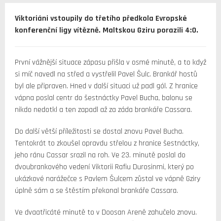
Viktoriáni vstoupily do třetího předkola Evropské
konferenční ligy vítězně. Maltskou Gziru porazili 4:0.
První vážnější situace zápasu přišla v osmé minutě, a to když
si míč navedl na střed a vystřelil Pavel Šulc. Brankář hostů
byl ale připraven. Hned v další situaci už padl gól. Z hranice
vápna poslal centr do šestnáctky Pavel Bucha, balonu se
nikdo nedotkl a ten zapadl až za záda brankáře Cassara.
Do další větší příležitosti se dostal znovu Pavel Bucha.
Tentokrát to zkoušel opravdu střelou z hranice šestnáctky,
jeho ránu Cassar srazil na roh. Ve 23. minutě poslal do
dvoubrankového vedení Viktorii Rafiu Durosinmi, který po
ukázkové narážečce s Pavlem Šulcem zůstal ve vápně Gziry
úplně sám a se štěstím překonal brankáře Cassara.
Ve dvaatřicáté minutě to v Doosan Areně zahučelo znovu.