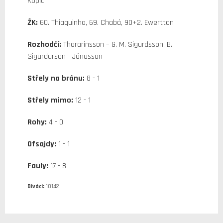
Kopic
ŽK:
60. Thiaquinho, 69. Chabá, 90+2. Ewertton
Rozhodčí:
Thorarinsson – G. M. Sigurdsson, B.
Sigurdarson - Jónasson
Střely na bránu:
8 - 1
Střely mimo:
12 - 1
Rohy:
4 - 0
Ofsajdy:
1 - 1
Fauly:
17 - 8
Diváci:
10142