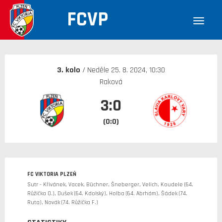
FCVP
30. 12. 1899
3. kolo
/ Neděle 25. 8. 2024, 10:30
Raková
3:0
(0:0)
FC VIKTORIA PLZEŇ
Sutr - Křivánek, Vacek, Büchner, Šneberger, Velich, Koudele (64.
Růžička O.), Dušek (64. Kdolský), Holba (64. Abrhám), Šádek (74.
Ruta), Novák (74. Růžička F.)