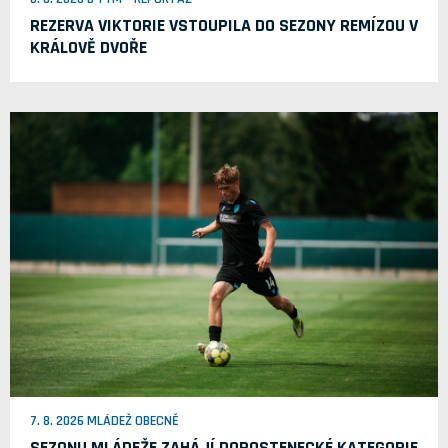
REZERVA VIKTORIE VSTOUPILA DO SEZONY REMÍZOU V
KRÁLOVĚ DVOŘE
7. 8. 2026 MLÁDEŽ OBECNĚ
SEZONU MLÁDEŽE ZAHÁJÍ DOROSTENECKÉ KATEGORIE