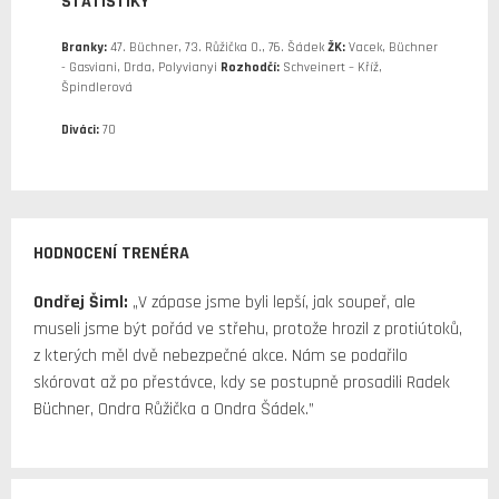
STATISTIKY
Branky:
47. Büchner, 73. Růžička O., 76. Šádek
ŽK:
Vacek, Büchner
- Gasviani, Drda, Polyvianyi
Rozhodčí:
Schveinert – Kříž,
Špindlerová
Diváci:
70
HODNOCENÍ TRENÉRA
Ondřej Šiml:
„V zápase jsme byli lepší, jak soupeř, ale
museli jsme být pořád ve střehu, protože hrozil z protiútoků,
z kterých měl dvě nebezpečné akce. Nám se podařilo
skórovat až po přestávce, kdy se postupně prosadili Radek
Büchner, Ondra Růžička a Ondra Šádek.”