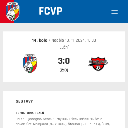
FCVP
30. 12. 1899
14. kolo
/ Neděle 10. 11. 2024, 10:30
Luční
3:0
(2:0)
SESTAVY
FC VIKTORIA PLZEŇ
Baier - Ejedegba, Sène, Suchý (68. Fišer), Hašek (58. Šmíd),
Novák, Šot, Mosquera (46. Vilímek), Štauber (68. Doubek), Šustr,