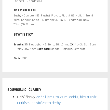
Lörincz (90. Kardos D.)
SK PETŘÍN PLZEŇ
Suchý - Demeter (86. Flachs), Provod, Plecitý (66. Heller), Treml,
Klich, Kohout, Krůta (86. Urbánek), Lisý (66. Vodrážka), Nový,
Tříska (66. Vohrna)
STATISTIKY
Branky:
35. Ejedegba, 45. Sène, 90. Lörincz
ŽK:
Novák, Šot, Šustr
- Treml, Lisý, Nový
Rozhodčí:
Glogar – Hamouz, Gerhardt
Diváci:
200
SOUVISEJÍCÍ ČLÁNKY
Další články
Zvládli jsme to velmi dobře, říká trenér
Parlásek po vítězném derby