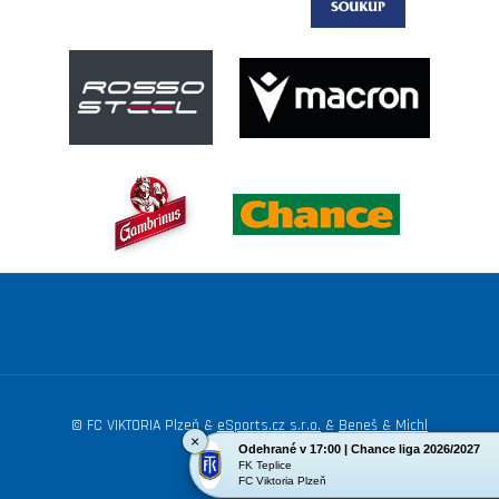
© FC VIKTORIA Plzeň &
eSports.cz s.r.o.
&
Beneš & Michl
×
Odehrané v 17:00 | Chance liga 2026/2027
Nastavení cookies
FK Teplice
FC Viktoria Plzeň