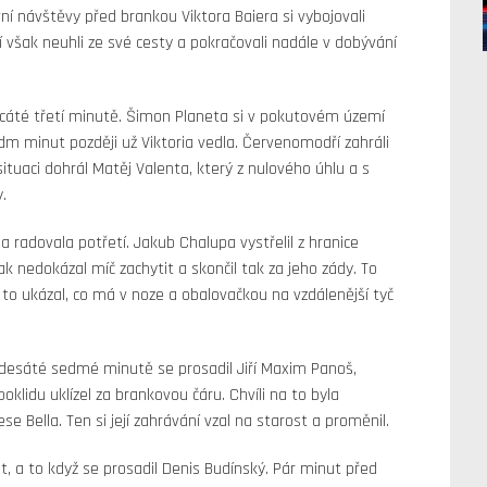
první návštěvy před brankou Viktora Baiera si vybojovali
í však neuhli ze své cesty a pokračovali nadále v dobývání
acáté třetí minutě. Šimon Planeta si v pokutovém území
edm minut později už Viktoria vedla. Červenomodří zahráli
tuaci dohrál Matěj Valenta, který z nulového úhlu a s
.
 radovala potřetí. Jakub Chalupa vystřelil z hranice
 nedokázal míč zachytit a skončil tak za jeho zády. To
a to ukázal, co má v noze a obalovačkou na vzdálenější tyč
 šedesáté sedmé minutě se prosadil Jiří Maxim Panoš,
lidu uklízel za brankovou čáru. Chvíli na to byla
e Bella. Ten si její zahrávání vzal na starost a proměnil.
it, a to když se prosadil Denis Budínský. Pár minut před