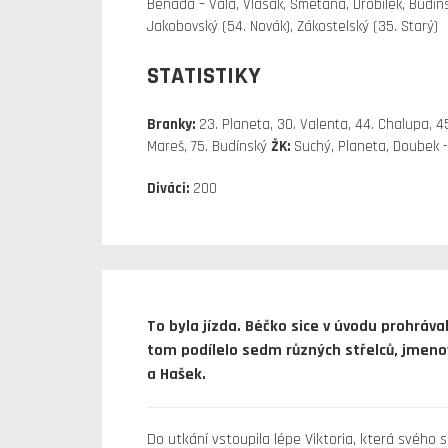
Benada – Vala, Vlasák, Smetana, Drobílek, Budíns
Jakobovský (54. Novák), Zákostelský (35. Starý)
STATISTIKY
Branky:
23. Planeta, 30. Valenta, 44. Chalupa, 45.
Mareš, 75. Budínský
ŽK:
Suchý, Planeta, Doubek 
Diváci:
200
To byla jízda. Béčko sice v úvodu prohrával
tom podílelo sedm různých střelců, jmenov
a Hašek.
Do utkání vstoupila lépe Viktoria, která svéh