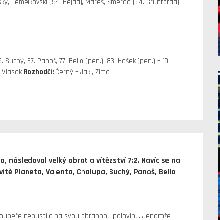
ký, Temelkovski (54. Hejda), Mareš, Šmerda (54. Gruntorád),
 Suchý, 67. Panoš, 77. Bello (pen.), 83. Hašek (pen.) – 10.
- Vlasák
Rozhodčí:
Černý – Jakl, Zima
o, následoval velký obrat a vítězství 7:2. Navíc se na
itě Planeta, Valenta, Chalupa, Suchý, Panoš, Bello
o soupeře nepustila na svou obrannou polovinu. Jenomže