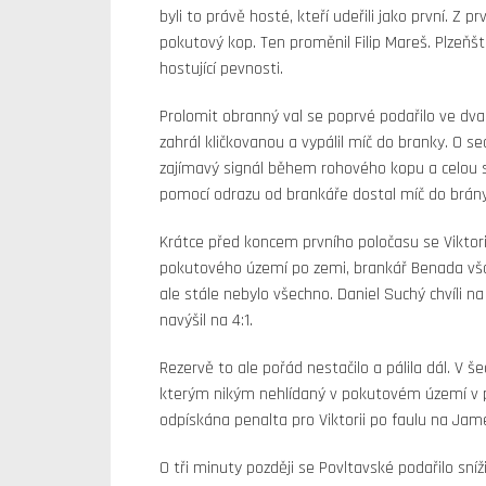
byli to právě hosté, kteří udeřili jako první. Z 
pokutový kop. Ten proměnil Filip Mareš. Plzeňšt
hostující pevnosti.
Prolomit obranný val se poprvé podařilo ve dv
zahrál kličkovanou a vypálil míč do branky. O s
zajímavý signál během rohového kopu a celou si
pomocí odrazu od brankáře dostal míč do brány
Krátce před koncem prvního poločasu se Viktoria
pokutového území po zemi, brankář Benada však
ale stále nebylo všechno. Daniel Suchý chvíli n
navýšil na 4:1.
Rezervě to ale pořád nestačilo a pálila dál. V
kterým nikým nehlídaný v pokutovém území v pok
odpískána penalta pro Viktorii po faulu na James
O tři minuty později se Povltavské podařilo sníž