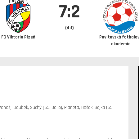
7:2
(4:1)
FC Viktoria Plzeň
Povltavská fotbalo
akademie
Panoš), Doubek, Suchý (65. Bello), Planeta, Hašek, Sojka (65.