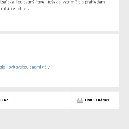
lzeňské. Faulovaný Pavel Hašek si vzal míč a s přehledem
í místo v tabulce.
alo Povltavskou sedmi góly
DKAZ
TISK STRÁNKY