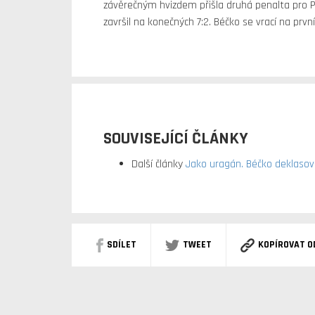
závěrečným hvizdem přišla druhá penalta pro P
završil na konečných 7:2. Béčko se vrací na prvn
SOUVISEJÍCÍ ČLÁNKY
Další články
Jako uragán. Béčko deklasov
SDÍLET
TWEET
KOPÍROVAT O