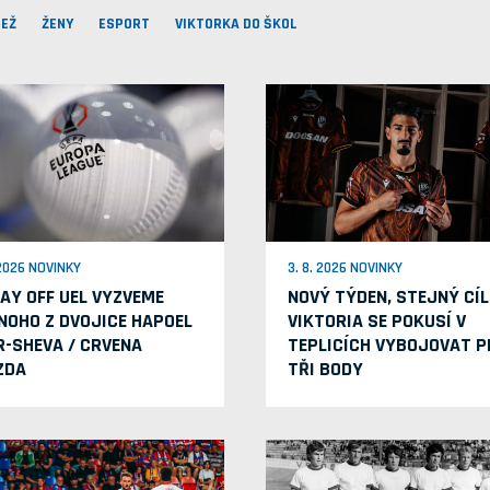
EŽ
ŽENY
ESPORT
VIKTORKA DO ŠKOL
 2026 NOVINKY
3. 8. 2026 NOVINKY
LAY OFF UEL VYZVEME
NOVÝ TÝDEN, STEJNÝ CÍL
NOHO Z DVOJICE HAPOEL
VIKTORIA SE POKUSÍ V
R-SHEVA / CRVENA
TEPLICÍCH VYBOJOVAT P
ZDA
TŘI BODY