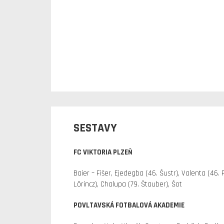
SESTAVY
FC VIKTORIA PLZEŇ
Baier – Fišer, Ejedegba (46. Šustr), Valenta (46. 
Lörincz), Chalupa (79. Štauber), Šot
POVLTAVSKÁ FOTBALOVÁ AKADEMIE