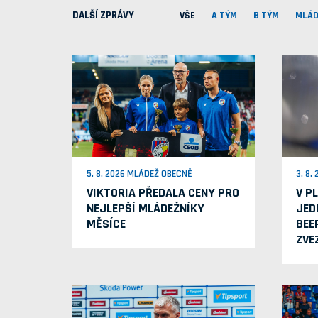
DALŠÍ ZPRÁVY
VŠE
A TÝM
B TÝM
MLÁD
5. 8. 2026 MLÁDEŽ OBECNĚ
3. 8.
VIKTORIA PŘEDALA CENY PRO
V P
NEJLEPŠÍ MLÁDEŽNÍKY
JED
MĚSÍCE
BEE
ZVE