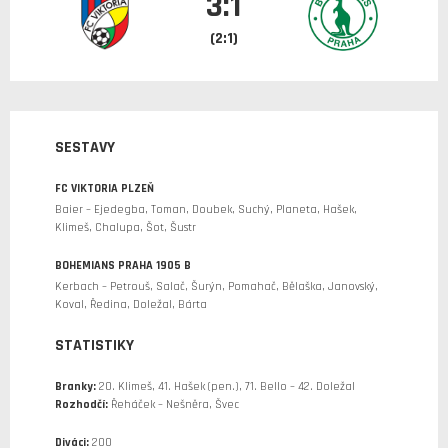
3:1
(2:1)
SESTAVY
FC VIKTORIA PLZEŇ
Baier – Ejedegba, Toman, Doubek, Suchý, Planeta, Hašek,
Klimeš, Chalupa, Šot, Šustr
BOHEMIANS PRAHA 1905 B
Kerbach – Petrouš, Salač, Šurýn, Pomahač, Bělaška, Janovský,
Koval, Ředina, Doležal, Bárta
STATISTIKY
Branky:
20. Klimeš, 41. Hašek (pen.), 71. Bello – 42. Doležal
Rozhodčí:
Řeháček – Nešněra, Švec
Diváci:
200