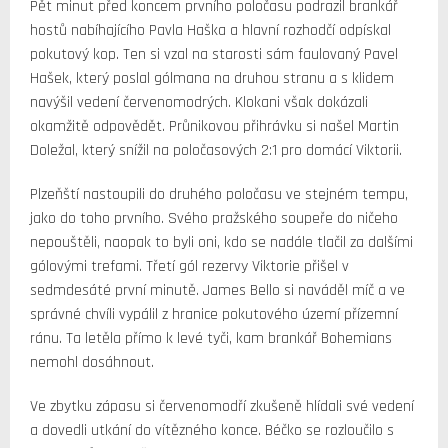
Pět minut před koncem prvního poločasu podrazil brankář
hostů nabíhajícího Pavla Haška a hlavní rozhodčí odpískal
pokutový kop. Ten si vzal na starosti sám faulovaný Pavel
Hašek, který poslal gólmana na druhou stranu a s klidem
navýšil vedení červenomodrých. Klokani však dokázali
okamžitě odpovědět. Průnikovou přihrávku si našel Martin
Doležal, který snížil na poločasových 2:1 pro domácí Viktorii.
Plzeňští nastoupili do druhého poločasu ve stejném tempu,
jako do toho prvního. Svého pražského soupeře do ničeho
nepouštěli, naopak to byli oni, kdo se nadále tlačil za dalšími
gólovými trefami. Třetí gól rezervy Viktorie přišel v
sedmdesáté první minutě. James Bello si naváděl míč a ve
správné chvíli vypálil z hranice pokutového území přízemní
ránu. Ta letěla přímo k levé tyči, kam brankář Bohemians
nemohl dosáhnout.
Ve zbytku zápasu si červenomodří zkušeně hlídali své vedení
a dovedli utkání do vítězného konce. Béčko se rozloučilo s