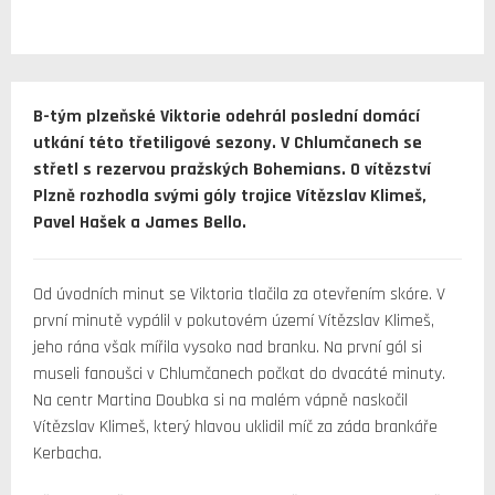
B-tým plzeňské Viktorie odehrál poslední domácí
utkání této třetiligové sezony. V Chlumčanech se
střetl s rezervou pražských Bohemians. O vítězství
Plzně rozhodla svými góly trojice Vítězslav Klimeš,
Pavel Hašek a James Bello.
Od úvodních minut se Viktoria tlačila za otevřením skóre. V
první minutě vypálil v pokutovém území Vítězslav Klimeš,
jeho rána však mířila vysoko nad branku. Na první gól si
museli fanoušci v Chlumčanech počkat do dvacáté minuty.
Na centr Martina Doubka si na malém vápně naskočil
Vítězslav Klimeš, který hlavou uklidil míč za záda brankáře
Kerbacha.