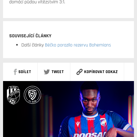
domácí půdou vítězstvím 3:1.
SOUVISEJÍCÍ ČLÁNKY
Další články
Béčko porazilo rezervu Bohemians
SDÍLET
TWEET
KOPÍROVAT ODKAZ