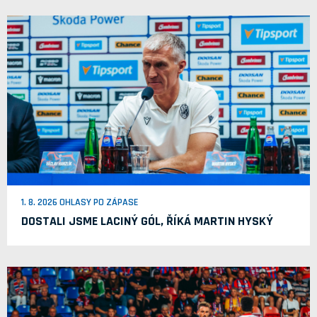
1. 8. 2026 OHLASY PO ZÁPASE
DOSTALI JSME LACINÝ GÓL, ŘÍKÁ MARTIN HYSKÝ