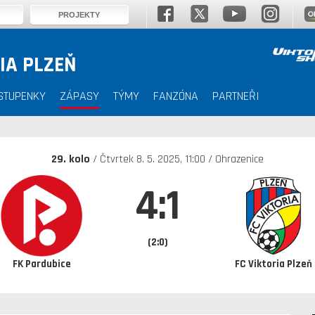
PROJEKTY
IA PLZEŇ
STUPENKY
ZÁPASY
TÝMY
FANZÓNA
PARTNEŘI
29. kolo
/ Čtvrtek 8. 5. 2025, 11:00 / Ohrazenice
4:1
(2:0)
FK Pardubice
FC Viktoria Plzeň