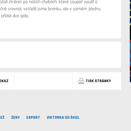
ali ztrácet po našich chybách, které soupeř využil a
čně srovnal, vstřelili jsme branku, ale v samém závěru
přidal dva góly.
DKAZ
TISK STRÁNKY
EŽ
ŽENY
ESPORT
VIKTORKA DO ŠKOL