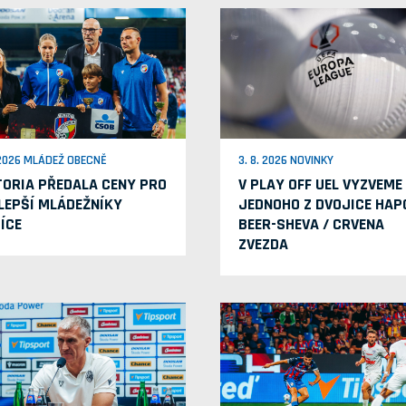
 2026 MLÁDEŽ OBECNĚ
3. 8. 2026 NOVINKY
TORIA PŘEDALA CENY PRO
V PLAY OFF UEL VYZVEME
LEPŠÍ MLÁDEŽNÍKY
JEDNOHO Z DVOJICE HAP
ÍCE
BEER-SHEVA / CRVENA
ZVEZDA