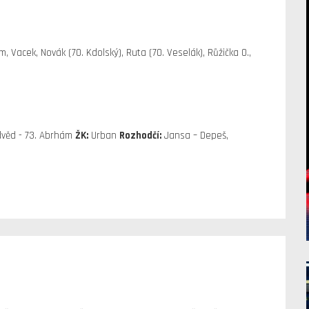
, Vacek, Novák (70. Kdolský), Ruta (70. Veselák), Růžička O.,
edvěd - 73. Abrhám
ŽK:
Urban
Rozhodčí:
Jansa – Depeš,