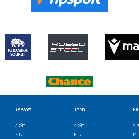
ZÁPASY
TÝMY
FA
A tým
A tým
Vik
B tým
B tým
Mag