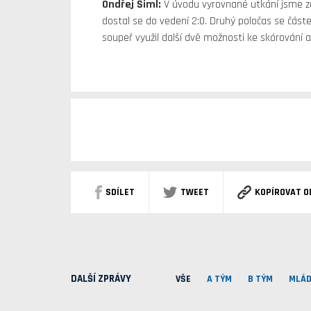
Ondřej Šiml:
V úvodu vyrovnané utkání jsme zač
dostal se do vedení 2:0. Druhý poločas se částe
soupeř využil další dvě možnosti ke skórování a 
SDÍLET
TWEET
KOPÍROVAT O
DALŠÍ ZPRÁVY
VŠE
A TÝM
B TÝM
MLÁD