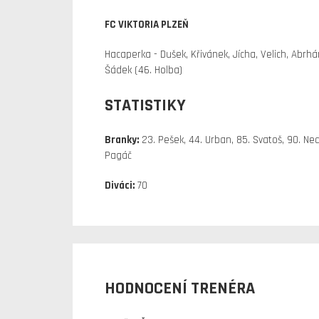
FC VIKTORIA PLZEŇ
Hacaperka - Dušek, Křivánek, Jícha, Velich, Abrhám
Šádek (46. Holba)
STATISTIKY
Branky:
23. Pešek, 44. Urban, 85. Svatoš, 90. N
Pagáč
Diváci:
70
HODNOCENÍ TRENÉRA