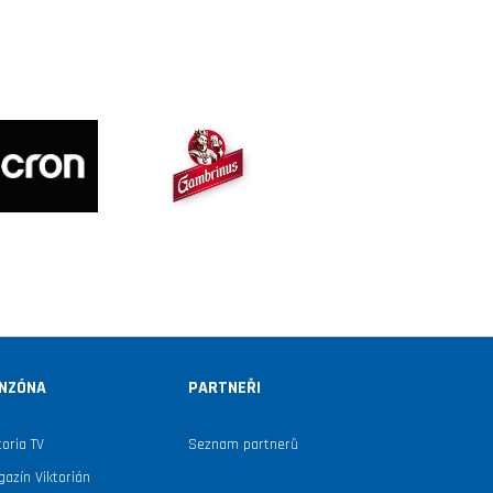
NZÓNA
PARTNEŘI
toria TV
Seznam partnerů
azín Viktorián